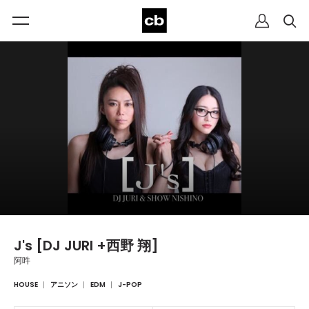
J's [DJ JURI +西野 翔]
阿吽
HOUSE
アニソン
EDM
J-POP