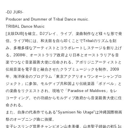
-DJ JURI-
Producer and Drummer of Tribal Dance music.
TRIBAL Dance Music
[太鼓DUB]を確立。
DJプレイ、ライブ、楽曲制作など様々な形で発
信。
ライブ時には、和太鼓を自ら叩くことでTribalのリズムを刻
み、多種多様なアーティストとコラボレートし
ステージを創り上げ
る。
2008年、オーストラリア政府より日本とオーストラリアを音
楽でつなぐ音楽親善大使に任命される。
アボリジニアーティストと
伝統音楽を電子音と融合させたクラブミュージックを制作。
2009
年、海洋保全のプログラム「東京アクアリオｘワンオーシャンプロ
ジェクト」に参加。
モルディブ共和国より伝統楽器「ボドベル」と
の楽曲をリクエストされ、現地で「Paradise of Maldives」をレ
コーティング。
その功績からモルディブ政府から音楽親善大使に任
命される。
また、自身の代表作でもある"Syamisen No Utage"は沖縄国際映画
祭のオープニング曲に抜擢。
女子レスリング世界チャンピオン
山本美優、山本聖子姉妹の初5.1c