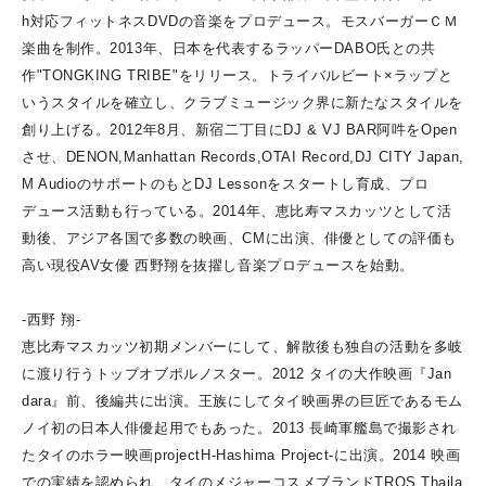
h対応フィットネスDVDの音楽をプロデュース。
モスバーガーＣＭ
楽曲を制作。
2013年、日本を代表するラッパーDABO氏との共
作"TONGKING TRIBE"をリリース。
トライバルビート×ラップと
いうスタイルを確立し、クラブミュージック界に新たなスタイルを
創り上げる。
2012年8月、
新宿二丁目にDJ & VJ BAR阿吽をOpen
させ、DENON,Manhattan Records,OTAI Record,DJ CITY Japan,
M Audioのサポートのもと
DJ Lessonをスタートし育成、プロ
デュース活動も行っている。
2014年、恵比寿マスカッツとして活
動後、アジア各国で多数の映画、CMに出演、俳優としての評価も
高い現役AV女優 西野翔を抜擢し音楽プロデュースを始動。
-西野 翔-
恵比寿マスカッツ初期メンバーにして、解散後も独自の活動を多岐
に渡り行うトップオブポルノスター。
2012 タイの大作映画『Jan
dara』前、後編共に出演。
王族にしてタイ映画界の巨匠であるモム
ノイ初の日本人俳優起用でもあった。
2013 長崎軍艦島で撮影され
たタイのホラー映画projectH-Hashima Project-に出演。
2014 映画
での実績を認められ、タイのメジャーコスメブランドTROS Thaila