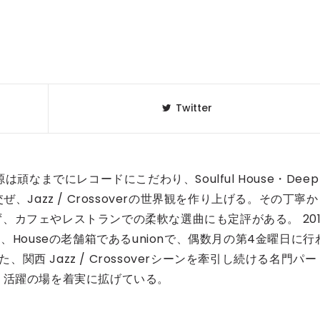
Twitter
頑なまでにレコードにこだわり、Soulful House・Deep
、Jazz / Crossoverの世界観を作り上げる。その丁寧か
、カフェやレストランでの柔軟な選曲にも定評がある。 201
のもと、Houseの老舗箱であるunionで、偶数月の第4金曜日に行
、関西 Jazz / Crossoverシーンを牽引し続ける名門パー
たし、活躍の場を着実に拡げている。