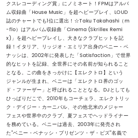
クスレコーディング賞」にノミネート！FPMはアルバ
ム収録曲「House Music」を超ヘビープレイ、LOUD
誌のチャートでも1位に選出！☆Taku Takahashi（m
-flo）はアルバム収録曲「Cinema (Skrillex Remi
x)」を超ヘビープレイし、大きなクラブヒットを記
録！イタリア、リッジオ・エミリア出身のベニー・ベ
ナッシは、2002年に発表した「Satisfaction」で世界
的なヒットを記録、全世界にその名前が知られること
となる。この曲をきっかけに【エレクトロ】という
ジャンルが生まれ、ベニーは「エレクトロ界のゴッ
ド・ファーザー」と呼ばれることとなる。DJとしても
ひっぱりだこで、2010年もコーチェラ、エレクトリッ
ク・デイジー・カーニバル、その他北米のメジャー
フェスや世界中のクラブ、夏フェスでヘッドライナー
を務めている。ベニーは過去、2003年に発売され
た"ベニー・ベナッシ・プリゼンツ・ザ・ビズ"名義で