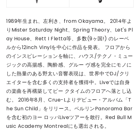
1989年生まれ、左利き、from Okayama。 2014年よ
りMister Saturday Night、Spring Theory、Let's Pl
ay House、Rett I Fletta等、多数(9ヶ国!) のレーベ
ルから12inch Vinylを中心に作品を発表。 フロアから
のインスピレーションを軸に、ハウス/テクノ・ミュー
ジックの高揚感、陶酔感、グルー ヴ感を完全にモノに
した熱量のある野太い音響表現は、世界中でDJ/クリ
エイターを含む多くの支持者を獲得中。Liveでは自身
の楽曲を再構築してピー クタイムのフロアへ落とし込
む。 2016年8月、Crue-Lよりデビュー・アルバム「T
he Sun Child」をリリース。ベルリンPanorama Bar
を含む初のヨー ロッパLiveツアーを敢行。Red Bull M
usic Academy Montrealにも選出される。