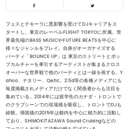
フェスとテキーラに悪影響を受けてDJキャリアをス
タートし、東京のレーベルFLIGHT TOKYOに所属。
世
界最先端のBASS MUSICやFUTURE BEATSを中心に
様々なジャンルをプレイ。
自身がオーガナイズする
パーティ「BOUNCE UP」は 東京のストリートとポッ
プカルチャーを牽引するアーティストが集まるクロス
オーバーな世界観で他のパーティとは一線を画する。Y
ahoo、ナタリー、Qetic、2.5d等の各種メディアにも
毎度掲載されメディアだけでなく関係者からも注目を
集めている。
2014年には留学先のカナダ・トロントで
のクラブシーンでの現場感を吸収し、トロントでDJも
経験。
帰国後の2015年は都内を中心に精力的に活動し
ており、SHIMOKITAZAWA Sound Cruisingなどの
フェスにも出演して活動の幅を広げている。