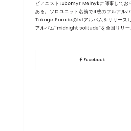
ピアニストLubomyr Melnykに師事
ある。ソロユニット名義で4枚のフルアルバム
Tokage Paradeの1stアルバムをリリースし
アルバム''midnight solitude''を全国リ
Facebook