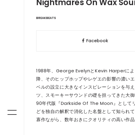
Nightmares On Wax Sou
BREAKBEATS
Facebook
1988年、George EvelynとKevin H
降、そのヒップホップやレゲエの影響の濃いエレク
ベルの設立に大きなインスピレーションを与え
ツ、スモーキーサウンドの礎を担ってきた大御所!! 
90年代版『Darkside Of The Moo
どを独自の解釈で消化した名盤として知られて
寡作ながら、数年おきにクオリティの高い作品