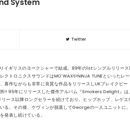
nd System
Twitter
arperによりイギリスのヨークシャーで結成。89年の1stシングルリリー
トロニクスサウンドはMO'WAXやNINJA TUNEといったレー
、寡作ながらも非常に良質な作品をリリースしUKブレイクビー
95年にリリースした傑作アルバム『Smokers Delight』は
n』としてリリース以降ロングセラーを続けており、ヒップホップ、レゲエ
いる。その後、ケヴィンが脱退してGeorgeの一人ユニットに
を発表し続けている。