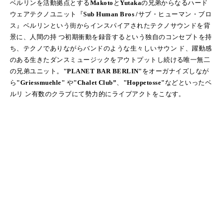
ベルリンを活動拠点とする
Makoto
と
Yutaka
の兄弟からなるハード
ウェアテクノユニット『
Sub Human Bros /
サブ・ヒューマン・ブロ
ス』ベルリンという街からインスパイアされたテクノサウンドを背
景に、人間の持 つ初期衝動を録音するという独自のコンセプトを持
ち、テクノでありながらバンドのような生々しいサウン ド、躍動感
のある生きたダンスミュージックをアウトプットし続ける唯一無二
の兄弟ユニット。
"PLANET BAR BERLIN"
をオーガナイズしなが
ら
"Griessmuehle"
や
"Chalet Club”
、
"Hoppetosse"
などといったベ
ルリ ン有数のクラブにて勢力的にライブアクトをこなす。