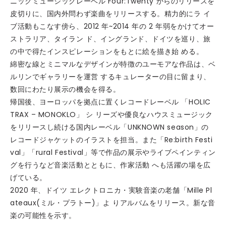
ニックミュージックレーベル Four:Twenty からのリリースを
皮切りに、国内外問わず楽曲をリリースする。精力的にラ イ
ブ活動もこなす傍ら、2012 年~2014 年の 2 年弱をかけてオー
ストラリア、タイラン ド、イングランド、ドイツを巡り、旅
の中で得たインスピレーションをもとに絵を描き始 める。
綿密な線とミニマルなデザインが特徴のユーモアな作品は、ベ
ルリンでギャラリーを運営 するキュレーターの目に留まり、
数回にわたり展示の機会を得る。
帰国後、ヨーロッパを拠点に置くレコードレーベル 「HOLIC
TRAX – MONOKLO」 シ リーズや優良なハウスミュージック
をリリースし続ける国内レーベル「UNKNOWN season」の
レコードジャケットのイラストを担当。また「Re:birth Festi
val」「rural Festival」等で作品の展示やライブペインティン
グを行うなど音楽活動とともに、作家活動 へも活躍の場を広
げている。
2020 年、ドイツ エレクトロニカ・実験音楽の老舗「Mille Pl
ateaux(ミル・プラトー)」よ りアルバムをリリース。新な音
楽の可能性を示す。