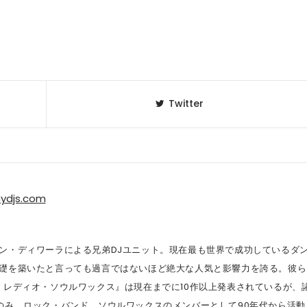
Twitter
ydjs.com
ン・ディワーラによる兄弟DJユニット。現在最も世界で成功しているダ
礎を築いたと言っても過言ではないほど絶大な人気と影響力を誇る。彼ら
・レディオ・ソウルワックス』は現在までに10作以上発表されているが、
のみ。ロック・バンド、ソウルワックスのメンバーとして90年代から活動