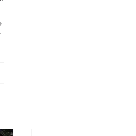
ー
中
れ