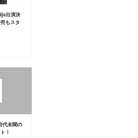
djs出演決
発売もスタ
」、前代未聞の
ント！