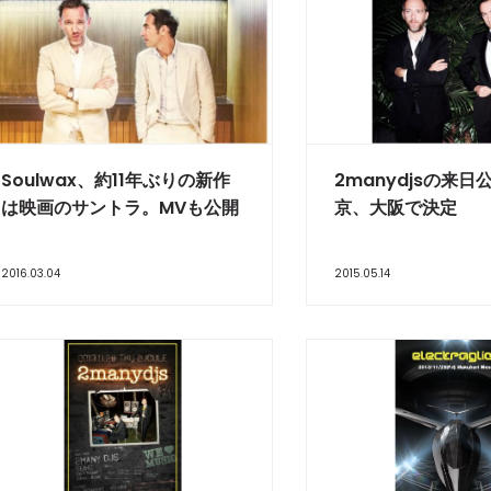
Soulwax、約11年ぶりの新作
2manydjsの来日
は映画のサントラ。MVも公開
京、大阪で決定
2016.03.04
2015.05.14