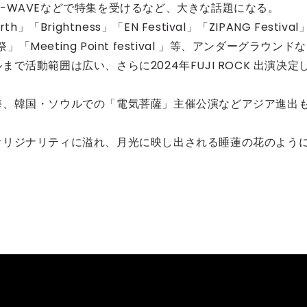
催はJ-WAVEなどで特集を受けるなど、大きな話題になる。
rightness」「EN Festival」「ZIPANG Festival
波祭」「Meeting Point festival 」等、アンダーグラウンドな
活動範囲は広い、さらに2024年FUJI ROCK 出演决定
海、韓国・ソウルでの「電気菩薩」主催公演などアジア進出
オリジナリティに溢れ、月光に映し出される睡蓮の花のよう