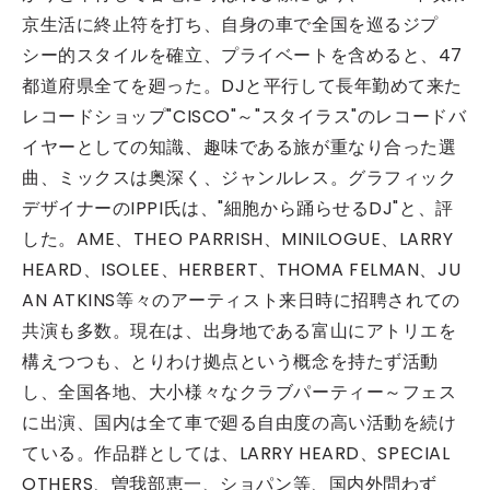
京生活に終止符を打ち、自身の車で全国を巡るジプ
シー的スタイルを確立、プライベートを含めると、47
都道府県全てを廻った。DJと平行して長年勤めて来た
レコードショップ"CISCO"～"スタイラス"のレコードバ
イヤーとしての知識、趣味である旅が重なり合った選
曲、ミックスは奥深く、ジャンルレス。グラフィック
デザイナーのIPPI氏は、"細胞から踊らせるDJ"と、評
した。AME、THEO PARRISH、MINILOGUE、LARRY
HEARD、ISOLEE、HERBERT、THOMA FELMAN、JU
AN ATKINS等々のアーティスト来日時に招聘されての
共演も多数。現在は、出身地である富山にアトリエを
構えつつも、とりわけ拠点という概念を持たず活動
し、全国各地、大小様々なクラブパーティー～フェス
に出演、国内は全て車で廻る自由度の高い活動を続け
ている。作品群としては、LARRY HEARD、SPECIAL
OTHERS、曽我部恵一、ショパン等、国内外問わず