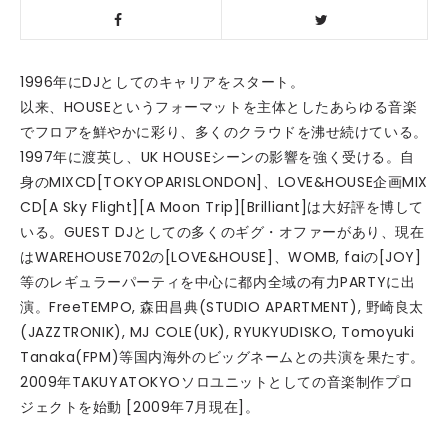
1996年にDJとしてのキャリアをスタート。
以来、HOUSEというフォーマットを主体としたあらゆる音楽
でフロアを鮮やかに彩り、多くのクラウドを沸せ続けている。
1997年に渡英し、UK HOUSEシーンの影響を強く受ける。自
身のMIXCD[TOKYOPARISLONDON]、LOVE&HOUSE企画MIX
CD[A Sky Flight][A Moon Trip][Brilliant]は大好評を博して
いる。GUEST DJとしての多くのギグ・オファーがあり、現在
はWAREHOUSE702の[LOVE&HOUSE]、WOMB, faiの[JOY]
等のレギュラーパーティを中心に都内全域の有力PARTYに出
演。FreeTEMPO, 森田昌典(STUDIO APARTMENT), 野崎良太
(JAZZTRONIK), MJ COLE(UK), RYUKYUDISKO, Tomoyuki
Tanaka(FPM)等国内海外のビッグネームとの共演を果たす。
2009年TAKUYATOKYOソロユニットとしての音楽制作プロ
ジェクトを始動 [2009年7月現在]。