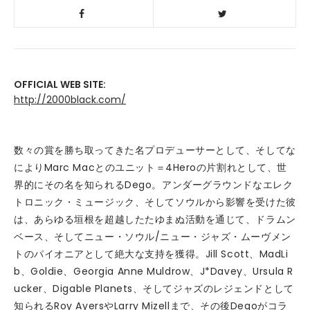
OFFICIAL WEB SITE:
http://2000black.com/
数々の賞を勝ち取ってきた名プロデューサーとして、そしてな
によりMarc Macとのユニット＝4Heroの片割れとして、世
界的にその名を知られるDego。アンダーグラウンドなエレク
トロニック・ミュージック、そしてソウルから影響を受けた彼
は、あらゆる垣根を超越したたゆまぬ活動を通じて、ドラムン
ベース、そしてニュー・ソウル/ニュー・ジャズ・ムーヴメン
トのパイオニアとして絶大な支持を獲得。Jill Scott、MadLi
b、Goldie、Georgia Anne Muldrow、J*Davey、Ursula R
ucker、Digable Planets、そしてジャズのレジェンドとして
知られるRoy AyersやLarry Mizellまで、その後Degoがコラ