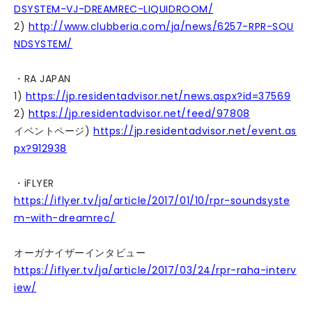
DSYSTEM-VJ-DREAMREC-LIQUIDROOM/
2)
http://www.clubberia.com/ja/news/6257-RPR-SOU
NDSYSTEM/
・RA JAPAN
1)
https://jp.residentadvisor.net/news.aspx?id=37569
2)
https://jp.residentadvisor.net/feed/97808
イベントページ)
https://jp.residentadvisor.net/event.as
px?912938
・iFLYER
https://iflyer.tv/ja/article/2017/01/10/rpr-soundsyste
m-with-dreamrec/
オーガナイザーインタビュー
https://iflyer.tv/ja/article/2017/03/24/rpr-raha-interv
iew/