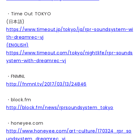
・Time Out TOKYO
(日本語)
https://www.timeout.jp/tokyo/ja/rpr-soundsystem-wi
th-dreamrec-vj
(ENGLISH)
https://www.timeout.com/tokyo/nightlife/rpr-sounds
ystem-with-dreamrec-vj
・FNMNL
http://fnmnl.tv/2017/03/13/24846
・block.fm
http://block.fm/news/rprsoundsystem_tokyo
・honeyee.com
http://www.honeyee.com/art-culture/170324_rpr_so
undsystem_dreamrec_vj