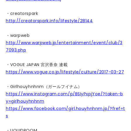
・creatorspark
http://creatorspark.info/lifestyle/28144
・warpweb
http://www.warpweb.jp/entertainment/event/club/3
7093.php
・VOGUE JAPAN 宮沢香奈 連載
https://www.vogue.co.jp/lifestyle/culture/2017-03-27
・Girlhouyhnhnm（ガールフイナム）
https://www.instagram.com/p/BSIyPxpjYoe/?taken-b
y=girlhouyhnhnm
https://www.facebook.com/girl.houyhnhnm.jp/?fref=t
s
・LIQUIDROOM