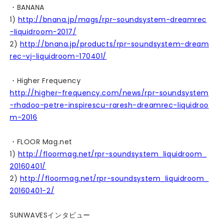
・BANANA
1)
http://bnana.jp/mags/rpr-soundsystem-dreamrec
-liquidroom-2017/
2)
http://bnana.jp/products/rpr-soundsystem-dream
rec-vj-liquidroom-170401/
・Higher Frequency
http://higher-frequency.com/news/rpr-soundsystem
-rhadoo-petre-inspirescu-raresh-dreamrec-liquidroo
m-2016
・FLOOR Mag.net
1)
http://floormag.net/rpr-soundsystem_liquidroom_
20160401/
2)
http://floormag.net/rpr-soundsystem_liquidroom_
20160401-2/
SUNWAVESインタビュー