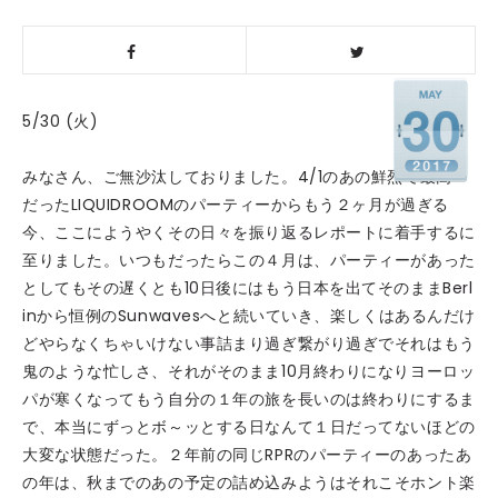
5/30 (火)
みなさん、ご無沙汰しておりました。4/1のあの鮮烈で最高
だったLIQUIDROOMのパーティーからもう２ヶ月が過ぎる
今、ここにようやくその日々を振り返るレポートに着手するに
至りました。いつもだったらこの４月は、パーティーがあった
としてもその遅くとも10日後にはもう日本を出てそのままBerl
inから恒例のSunwavesへと続いていき、楽しくはあるんだけ
どやらなくちゃいけない事詰まり過ぎ繋がり過ぎでそれはもう
鬼のような忙しさ、それがそのまま10月終わりになりヨーロッ
パが寒くなってもう自分の１年の旅を長いのは終わりにするま
で、本当にずっとボ～ッとする日なんて１日だってないほどの
大変な状態だった。２年前の同じRPRのパーティーのあったあ
の年は、秋までのあの予定の詰め込みようはそれこそホント楽