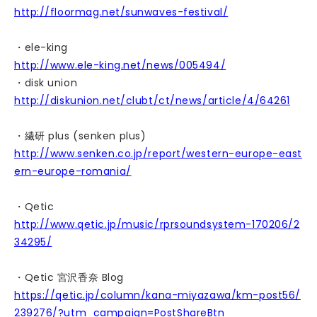
http://floormag.net/sunwaves-festival/
・ele-king
http://www.ele-king.net/news/005494/
・disk union
http://diskunion.net/clubt/ct/news/article/4/64261
・繊研 plus (senken plus)
http://www.senken.co.jp/report/western-europe-east
ern-europe-romania/
・Qetic
http://www.qetic.jp/music/rprsoundsystem-170206/2
34295/
・Qetic 宮沢香奈 Blog
https://qetic.jp/column/kana-miyazawa/km-post56/
239276/?utm_campaign=PostShareBtn