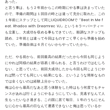
あった。
と言う事は、もう２年前からこの時期にやる事は決まっていた
ので、準備の期間は１回目の時とは違って充分に取れた。この
１年前にステップとして同じLIQUIDROOMで『Beat In Me f
eat. Rhadoo with Dreamrec VJ』というキラーパーティー
も立案し、大成功を収める事もできていた。順調なステップも
踏め、２年前とは違って今回はものすごく早くから準備を始め
ていた。準備自体は６月ぐらいからやっていたから。
ただ、やる前から、前回最高の結果だったから今回も同じよう
にやれば同様の結果が容易く得られる、と言うわけではむしろ
ない、と思っていた。前回大成功したから今回も同じようにや
れば黙ってても同じいい結果になる、というような簡単なもの
では全くないのは経験上分かっていた。
俺は心から最高だなあと思う体験をした時はもう何度でもチャ
ンスがあれば行くようにやるようにしている。見逃すなんて人
生もったいなさ過ぎる。この国に居て毎日、１年のうちにそん
なに心から最高の日なんて遭遇できないと俺は思っているか