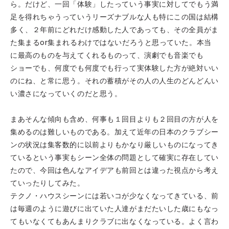
ら。だけど、一回「体験」したっていう事実に対してでもう満
足を得れちゃうっていうリーズナブルな人も特にこの国は結構
多く、２年前にどれだけ感動した人であっても、その全員がま
た集まるor集まれるわけではないだろうと思っていた。本当
に最高のものを与えてくれるものって、演劇でも音楽でも
ショーでも、何度でも何度でも行って実体験した方が絶対いい
のにね、と常に思う。それの蓄積がその人の人生のどんどんい
い濃さになっていくのだと思う。
まあそんな傾向も含め、何事も１回目よりも２回目の方が人を
集めるのは難しいものである。加えて近年の日本のクラブシー
ンの状況は集客数的に以前よりもかなり厳しいものになってき
ているという事実もシーン全体の問題として確実に存在してい
たので、今回は色んなアイデアも前回とは違った視点から考え
ていったりしてみた。
テクノ・ハウスシーンには若いコが少なくなってきている、前
は毎週のように遊びに出ていた人達がまだたいした歳にもなっ
てもいなくてもあんまりクラブに出なくなっている。よく言わ