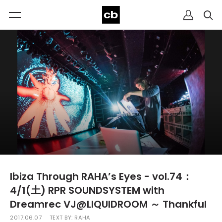
Ibiza Through RAHA’s Eyes - vol.74：
4/1(土) RPR SOUNDSYSTEM with
Dreamrec VJ@LIQUIDROOM ～ Thankful
2017.06.07
TEXT BY:
RAHA