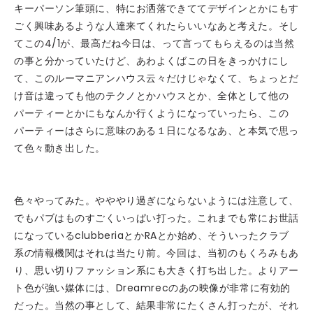
キーパーソン筆頭に、特にお洒落できててデザインとかにもす
ごく興味あるような人達来てくれたらいいなあと考えた。そし
てこの4/1が、最高だね今日は、って言ってもらえるのは当然
の事と分かっていたけど、あわよくばこの日をきっかけにし
て、このルーマニアンハウス云々だけじゃなくて、ちょっとだ
け音は違っても他のテクノとかハウスとか、全体として他の
パーティーとかにもなんか行くようになっていったら、この
パーティーはさらに意味のある１日になるなあ、と本気で思っ
て色々動き出した。
色々やってみた。やややり過ぎにならないようには注意して、
でもパブはものすごくいっぱい打った。これまでも常にお世話
になっているclubberiaとかRAとか始め、そういったクラブ
系の情報機関はそれは当たり前。今回は、当初のもくろみもあ
り、思い切りファッション系にも大きく打ち出した。よりアー
ト色が強い媒体には、Dreamrecのあの映像が非常に有効的
だった。当然の事として、結果非常にたくさん打ったが、それ