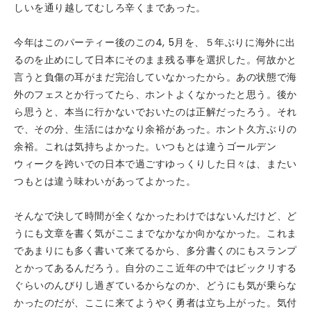
しいを通り越してむしろ辛くまであった。
今年はこのパーティー後のこの4, 5月を、５年ぶりに海外に出
るのを止めにして日本にそのまま残る事を選択した。何故かと
言うと負傷の耳がまだ完治していなかったから。あの状態で海
外のフェスとか行ってたら、ホントよくなかったと思う。後か
ら思うと、本当に行かないでおいたのは正解だったろう。それ
で、その分、生活にはかなり余裕があった。ホント久方ぶりの
余裕。これは気持ちよかった。いつもとは違うゴールデン
ウィークを跨いでの日本で過ごすゆっくりした日々は、またい
つもとは違う味わいがあってよかった。
そんなで決して時間が全くなかったわけではないんだけど、ど
うにも文章を書く気がここまでなかなか向かなかった。これま
であまりにも多く書いて来てるから、多分書くのにもスランプ
とかってあるんだろう。自分のここ近年の中ではビックリする
ぐらいのんびりし過ぎているからなのか、どうにも気が乗らな
かったのだが、ここに来てようやく勇者は立ち上がった。気付