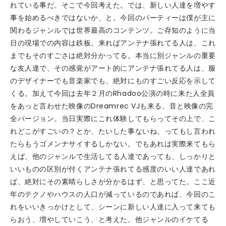
れている事だ。そこで今回考えた。では、新しい人達を増やす
事を始めるべきではないか、と。今回のパーティーは僕が主に
関わるジャンルでは世界最高のコンテンツ。ご存知のように当
日の現場での内容は鉄板。来ればアンテナ張れてる人は、これ
までもそのすごさは絶対分かってる。本当に別ジャンルの重要
な友人達で、その感覚がアート的にアンテナ張れてる人は、服
のデザイナーでも音楽家でも、絶対にものすごい反応を示して
くる。加えて今回は去年２月のRhadoo公演の時に来た人全員
をあっと言わせた映像のDreamrec VJも来る、音と映像の完
全バージョン。当日実際にこれ体験してもらってその上で、こ
れどこがすごいの？とか、たいした事ないね、ってもし言われ
たらもうゴメンナサイするしかない。でもあれは実際来てもら
えば、他のジャンルで生活してる人達であっても、しっかりと
いいものの区別が付くアンテナ張れてる感度のいい人達であれ
ば、絶対にその素晴らしさが分かるはず、と思ってた。ここ近
年のテクノやハウスの人口が減っているのであれば、今回のこ
れをいいきっかけとして、シーンに新しい人達に入って来ても
らおう、増やしていこう、と考えた。他ジャンルのイケてる