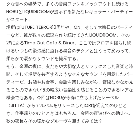
クな音への姿勢で、多くの音楽ファンをノックアウトし続ける
NOBUとLIQUIDROOMが提示する新たなレギュラー・パーティー
がスタート。
場所はFUTURE TERROR10周年や、ON、そして大晦日のパーティ
ーなど、彼が数々の伝説を作り続けてきたLIQUIDROOM、その
2FにあるTime Out Cafe & Diner。ここではフロアを揺らし続
けるいつもの緊張感に溢れる轟音のテクノとはうって変わって、
柔らかで暖かなサウンドを提示する。
そう、金曜の夜に、友だちや大切な人とリラックスした音楽と時
間、そして場所を共有するようなそんなサウンドを用意したパー
ティーだ。お酒やお食事、会話を楽しみながら、普段なかなか見
ることのできない彼の幅広い音楽性を感じることのできるレアな
機会でもある。今回はNOBUが今春に立ち上げたレーベル
〈BITTA〉からアルバムをリリースしたIORIを迎えてのひとと
き。仕事帰りのひとときはもちろん、金曜の夜遊びへの助走へ、
秋の夜長をその暖かなグルーヴを迎えてみては？