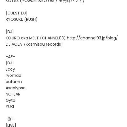
KOYAS (YOGURT&KOYAS / 蛍光灯バンド)
[GUEST DJ]
RYOSUKE (RUSH)
[DJ]
KOJIRO aka MELT (CHANNEL03) http://channel03.jp/blog/
DJ AOLA（Kasmisou records）
-4F-
[DJ]
Eccy
ryomad
autumn
Ascalypso
NOFEAR
Gyto
YUKI
-2F-
[LIVE]