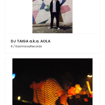
DJ TAIGA a.k.a. AOLA
6 / KasmisouRecords