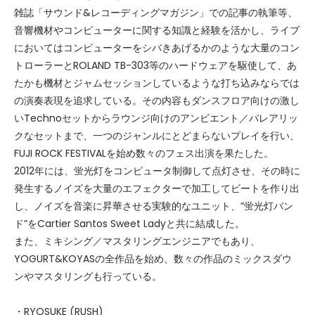
雑誌「サウンド&レコーディングマガジン」での記事の執筆等、
音響機材やコンピューターに関する知識と経験を活かし、ライブ
においてはコンピューターをシバきあげるかのような大量のコン
トローラーとROLAND TB-303等のハードウェアを駆使して、あ
たかも機材とジャムセッションしているような打ち込みならでは
の演奏表現を追求している。その内容もダンスフロア向けの激し
いTechnoセットからラウンジ向けのアンビエント／バレアリッ
クなセットまで、一つのジャンルにとどまらないプレイを行い、
FUJI ROCK FESTIVALを始め数々のフェス出演を果たした。
2012年には、蛍光灯をコンピュータ制御して点灯させ、その時に
発生するノイズを大量のエフェクターで加工してビートを作り出
し、ノイズを音楽に昇華させる実験的なユニット、”蛍光灯バン
ド”をCartier Santos Sweet Ladyと共に結成した。
また、ミキシング／マスタリングエンジニアでもあり、
YOGURT&KOYASの全作品を始め、数々の作品のミックスダウ
ンやマスタリングも行っている。
・RYOSUKE (RUSH)