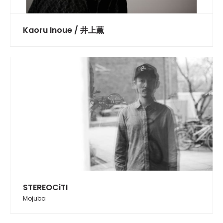
Kaoru Inoue / 井上薫
STEREOCiTI
Mojuba