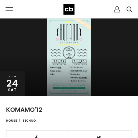
2012.11
24
SAT
KOMAMO'12
HOUSE
TECHNO