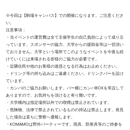
※今回は【駒場キャンパス】での開催になります。ご注意くださ
い。
注意事項：
・当イベントの運営費は全て主催学生の自己負担によって成り立
っています。スポンサーの協力、大学からの援助金等は一切頂い
ておりません。大学という場所でこのようなイベントを今後も続
けていくには来場される皆様のご協力が必要です。
・近隣住民や他のお客様の迷惑となる行為はお止めください。
・ドリンク等の持ち込みはご遠慮ください。ドリンクバーを設け
ています。
・カンパのご協力お願いします。バー横にカンパBOXを常設して
ありますので、お気持ちを頂けると有り難いです。
・大学構内は指定場所以外での喫煙は禁止されています。
・危険物、法律で禁止されているものの持込は禁止します。発見
した場合は直ちに警察へ通報します。
・KOMAMOは野外パーティーです。雨具、防寒具等のご持参を