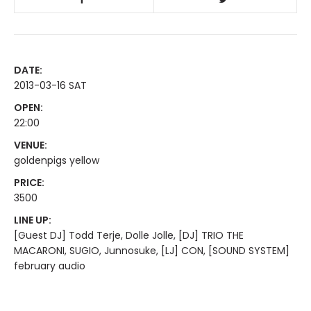
DATE:
2013-03-16 SAT
OPEN:
22:00
VENUE:
goldenpigs yellow
PRICE:
3500
LINE UP:
[Guest DJ] Todd Terje, Dolle Jolle, [DJ] TRIO THE
MACARONI, SUGIO, Junnosuke, [LJ] CON, [SOUND SYSTEM]
february audio