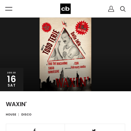
2013.03
16
SAT
WAXIN'
HOUSE
DISCO