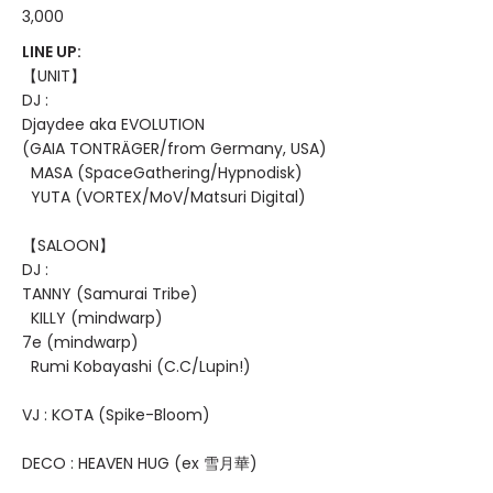
3,000
LINE UP:
【UNIT】
DJ :
Djaydee aka EVOLUTION
(GAIA TONTRÄGER/from Germany, USA)
MASA (SpaceGathering/Hypnodisk)
YUTA (VORTEX/MoV/Matsuri Digital)
【SALOON】
DJ :
TANNY (Samurai Tribe)
KILLY (mindwarp)
7e (mindwarp)
Rumi Kobayashi (C.C/Lupin!)
VJ : KOTA (Spike-Bloom)
DECO : HEAVEN HUG (ex 雪月華)