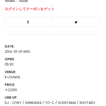
TECHNO
HOUSE
ログインしてクーポンをゲット
DATE:
2014-01-01 WED
OPEN:
05:30
VENUE:
R LOUNGE
PRICE:
￥2,000
LINE UP:
DJ：Q'HEY / SHINKAWA / YO-C / SODEYAMA / SHOTARO