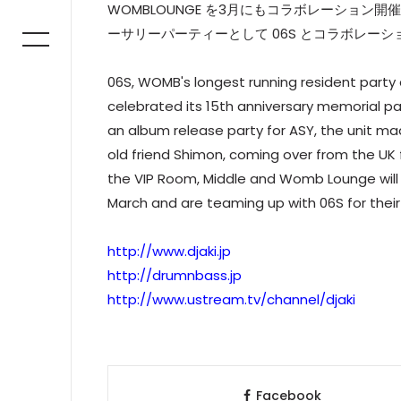
WOMBLOUNGE を3月にもコラボレーション開催
ーサリーパーティーとして 06S とコラボレー
06S, WOMB's longest running resident party 
celebrated its 15th anniversary memorial part
an album release party for ASY, the unit made
old friend Shimon, coming over from the UK f
the VIP Room, Middle and Womb Lounge will b
March and are teaming up with 06S for their 
http://www.djaki.jp
http://drumnbass.jp
http://www.ustream.tv/channel/djaki
Facebook