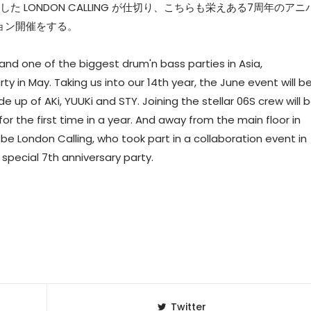
した LONDON CALLING が仕切り、こちらも栄えある7周年のアニ
ション開催をする。
and one of the biggest drum'n bass parties in Asia,
y in May. Taking us into our 14th year, the June event will b
 up of AKi, YUUKi and STY. Joining the stellar 06S crew will 
or the first time in a year. And away from the main floor in
e London Calling, who took part in a collaboration event in
special 7th anniversary party.
Twitter