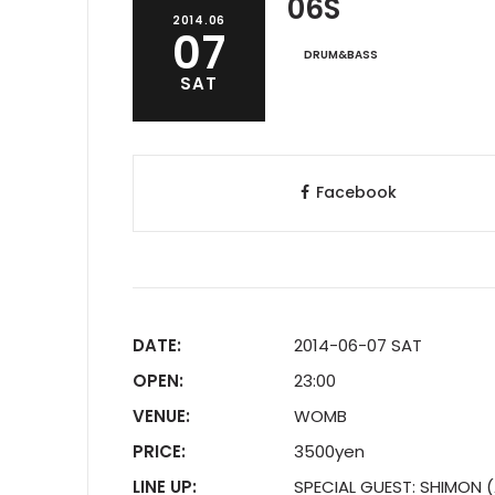
06S
2014.06
07
DRUM&BASS
SAT
Facebook
DATE:
2014-06-07 SAT
OPEN:
23:00
VENUE:
WOMB
PRICE:
3500yen
LINE UP:
SPECIAL GUEST: SHIMON 