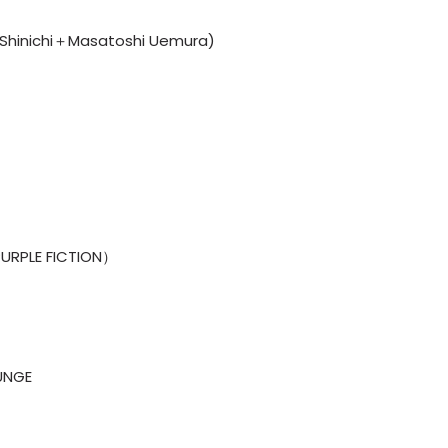
Shinichi＋Masatoshi Uemura)
PURPLE FICTION）
UNGE