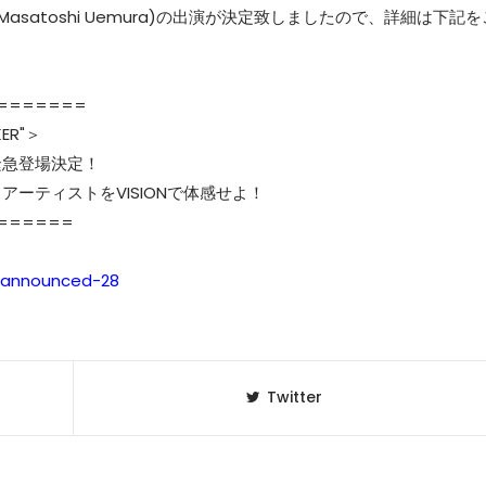
ichi＋Masatoshi Uemura)の出演が決定致しましたので、詳細は下記
=======
KER"＞
Nに緊急登場決定！
アーティストをVISIONで体感せよ！
======
e-announced-28
Twitter