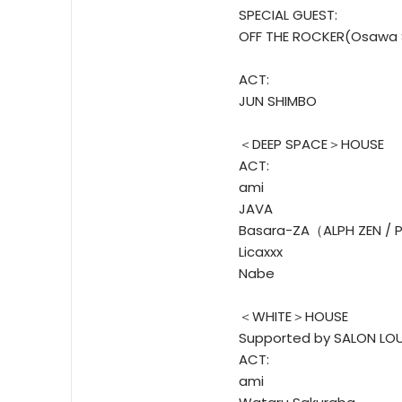
SPECIAL GUEST:
OFF THE ROCKER(Osawa 
ACT:
JUN SHIMBO
＜DEEP SPACE＞HOUSE
ACT:
ami
JAVA
Basara-ZA（ALPH ZEN / 
Licaxxx
Nabe
＜WHITE＞HOUSE
Supported by SALON LO
ACT:
ami