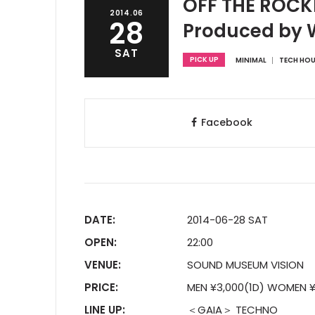
OFF THE ROCK
2014.06
28
Produced b
SAT
PICK UP
MINIMAL
TECH HO
Facebook
DATE:
2014-06-28 SAT
OPEN:
22:00
VENUE:
SOUND MUSEUM VISION
PRICE:
MEN ¥3,000(1D) WOMEN ¥
LINE UP:
＜GAIA＞ TECHNO