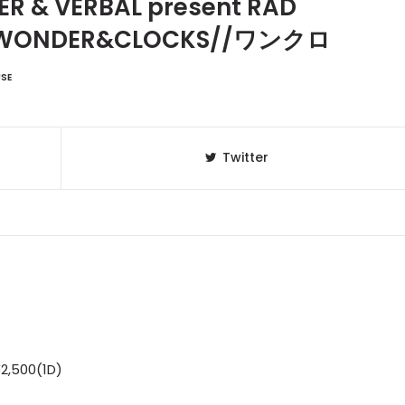
ER & VERBAL present RAD
y WONDER&CLOCKS//ワンクロ
USE
Twitter
2,500(1D)