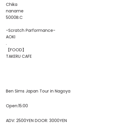
Chika
naname
5000B.C
-Scratch Parformance-
AOKI
.
【FOOD】
TAKERU CAFE
Ben Sims Japan Tour in Nagoya
Open:15:00
ADV: 2500YEN DOOR: 3000YEN