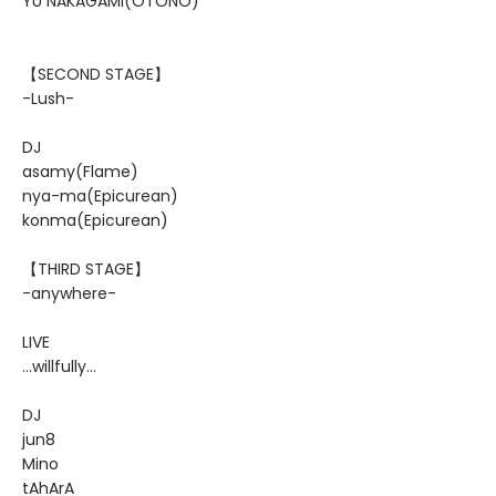
YU NAKAGAMI(OTONO)
【SECOND STAGE】
-Lush-
DJ
asamy(Flame)
nya-ma(Epicurean)
konma(Epicurean)
【THIRD STAGE】
-anywhere-
LIVE
...willfully...
DJ
jun8
Mino
tAhArA