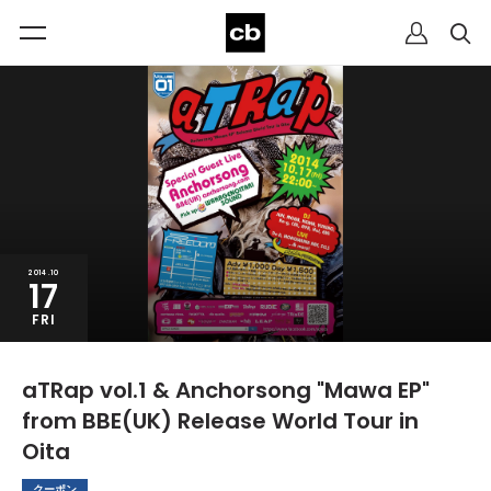
2014.10
17
FRI
aTRap vol.1 & Anchorsong "Mawa EP"
from BBE(UK) Release World Tour in
Oita
クーポン