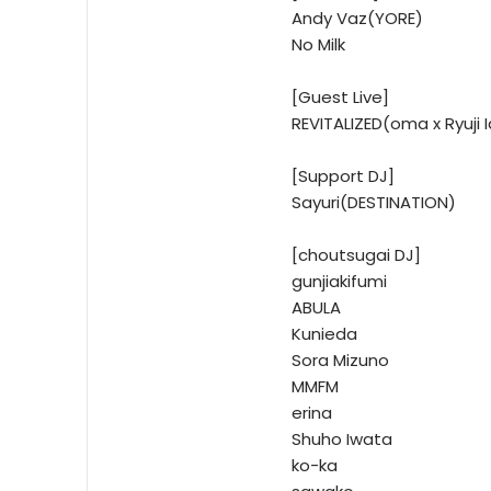
Andy Vaz(YORE)
No Milk
[Guest Live]
REVITALIZED(oma x Ryuji 
[Support DJ]
Sayuri(DESTINATION)
[choutsugai DJ]
gunjiakifumi
ABULA
Kunieda
Sora Mizuno
MMFM
erina
Shuho Iwata
ko-ka