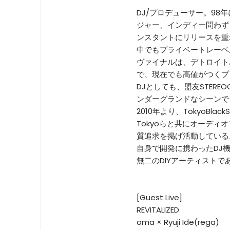
DJ/プロデューサー。98
ジャー、インディー問わず
ンスタントにリリースを重
中でもプライベートレーベル
ヴァイナルは、デトロイト
で、現在でも高値がつくプ
DJとしても、盟友STEREO
ンダーグランドなシーンで
2010年より、TokyoBlackS
Tokyoらと共にオーディ
質追求を掲げ活動している
自身で開発に携わったDJ
無二のDIYアーティストで
[Guest Live]
REVITALIZED
oma × Ryuji Ide(rega)