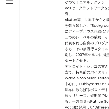
かつてミニマルテクノシーン
Vazは、クラフトワーク
身。
Akufen等、世界中から
を数々残した、“Backgrou
にディープハウス路線に急接近し
二つのレーベルの成功、そして[]
代表される自身のプロダク
るも、その後流行スタイル
別し、2007年ケルンに拠点を
タートさせる。
デトロイト・シカゴの古き
当て、持ち前のバイタリティ
Wade,Alton Miller, T
中心に、Dubbyman,Kez Y
世界に散らばるポストデト
続々リリース。短期間でレ
る。一方自身もPatrice Scott
Vocalに起用した”Different