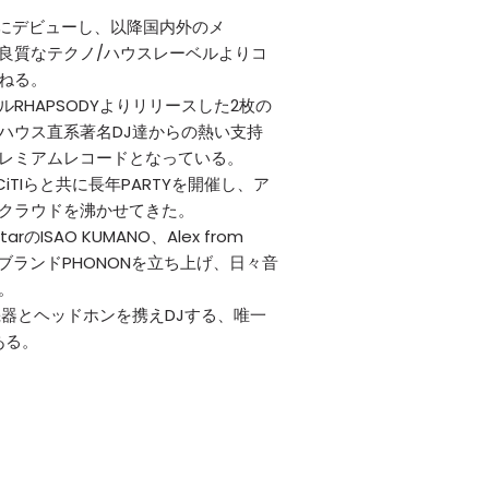
年にデビューし、以降国内外のメ
良質なテクノ/ハウスレーベルよりコ
ねる。
RHAPSODYよりリリースした2枚の
ハウス直系著名DJ達からの熱い支持
レミアムレコードとなっている。
CiTIらと共に長年PARTYを開催し、ア
クラウドを沸かせてきた。
tarのISAO KUMANO、Alex from
オブランドPHONONを立ち上げ、日々音
。
機器とヘッドホンを携えDJする、唯一
ある。