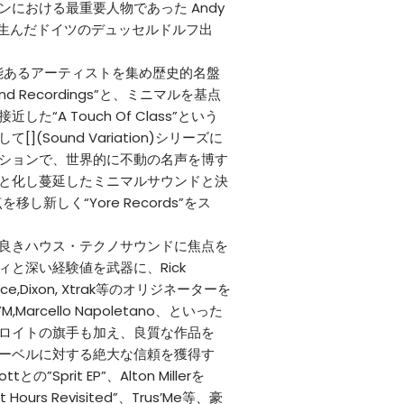
における最重要人物であった Andy
を生んだドイツのデュッセルドルフ出
才能あるアーティストを集め歴史的名盤
nd Recordings”と、ミニマルを基点
た“A Touch Of Class”という
(Sound Variation)シリーズに
ションで、世界的に不動の名声を博す
と化し蔓延したミニマルサウンドと決
移し新しく“Yore Records”をス
良きハウス・テクノサウンドに焦点を
と深い経験値を武器に、Rick
errence,Dixon, Xtrak等のオリジネーターを
M,Marcello Napoletano、といった
ロイトの旗手も加え、良質な作品を
ーベルに対する絶大な信頼を獲得す
との”Sprit EP”、Alton Millerを
 Hours Revisited”、Trus’Me等、豪