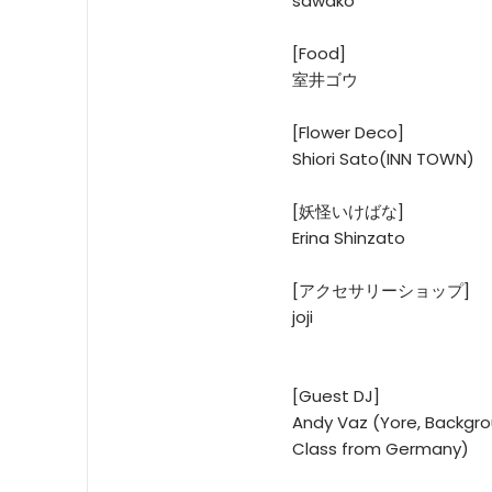
sawako
[Food]
室井ゴウ
[Flower Deco]
Shiori Sato(INN TOWN)
[妖怪いけばな]
Erina Shinzato
[アクセサリーショップ]
joji
[Guest DJ]
Andy Vaz (Yore, Backgro
Class from Germany)