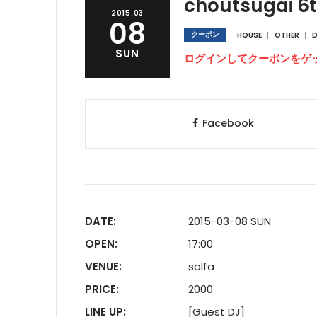
choutsugai 6t
2015.03
08
クーポン
HOUSE
OTHER
D
SUN
ログインしてクーポンをゲ
Facebook
DATE:
2015-03-08 SUN
OPEN:
17:00
VENUE:
solfa
PRICE:
2000
LINE UP:
[Guest DJ]