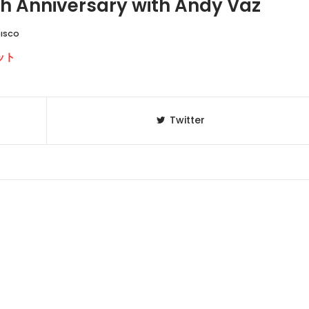
h Anniversary with Andy Vaz
ISCO
ット
Twitter