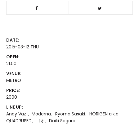
DATE:
2015-03-12 THU
OPEN:
21:00
VENUE:
METRO
PRICE:
2000
LINE UP:
Andy Vaz 、Moderna、Ryoma Sasaki、HORIGEN a.k.a
QUADRUPED、ゴオ、Daiki Sagara