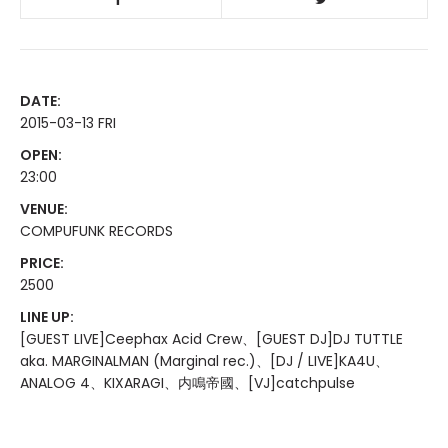
DATE:
2015-03-13 FRI
OPEN:
23:00
VENUE:
COMPUFUNK RECORDS
PRICE:
2500
LINE UP:
[GUEST LIVE]Ceephax Acid Crew、[GUEST DJ]DJ TUTTLE
aka. MARGINALMAN (Marginal rec.)、[DJ / LIVE]KA4U、
ANALOG 4、KIXARAGI、内鳴帝國、[VJ]catchpulse