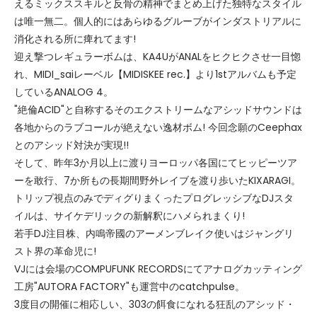
えるミックススキルと反骨の精神でまとめ上げた独特なスタイル
は唯一無二。個人的にはあらゆるグルーブがインダストリアルに
消化される所に痺れてます!
迎え撃つレギュラーボムは、KA4UがANALをヒクヒクさせ一目惚
れ、MIDI_saiレーベル【MIDISKEE rec.】より1stアルバムも予定
しているANALOG 4。
"絶倫ACID"と自称するそのエクストリームなアシッドサウンドは
各地からのラブコールが絶えない逸材ボム! 今回念願のCeephax
とのアシッド対決が実現!!
そして、昨年3か月以上に渡りヨーロッパ各国にてヒッピーツア
ーを敢行、7か所もの長期間野外レイブを渡り歩いたKIXARAGI。
トリップ視点のみでディグりまくったプログレッシブなDJスタ
イルは、サイケデリックの新解釈にハメられまくり!
若手DJ注目株、内鳴帝國のアーメンブレイク使いはジャングリ
スト界の革命児に!
VJには会場のCOMPUFUNK RECORDSにてアナログカッティング
工房"AUTORA FACTORY"も運営中のcatchpulse。
3度目の開催に相応しい、303の餌食になれる狂乱のアシッド・