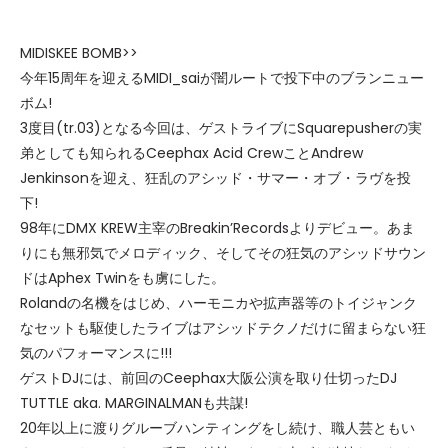
MIDISKEE BOMB>>
今年15周年を迎えるMIDI_saiが闇ルートで投下中のブランニュー
ボム!
3度目(tr.03)となる今回は、ゲストライブにSquarepusherの実
弟としても知られるCeephax Acid CrewことAndrew
Jenkinsonを迎え、狂乱のアシッド・サマー・オブ・ラヴを投
下!
98年にDMX KREW主宰のBreakin’Recordsよりデビュー。あま
りにも無邪気でメロディック、そしてその狂気のアシッドサウン
ドはAphex Twinをも虜にした。
Rolandの名機をはじめ、ハーモニカや拡声器等のトイジャンク
なセットも駆使したライブはアシッドテクノだけに留まらない狂
気のパフォーマンスに!!!
ゲストDJには、前回のCeephax大阪公演を取り仕切ったDJ
TUTTLE aka. MARGINALMANも共謀!
20年以上に渡りグルーブハンティングをし続け、職人芸ともい