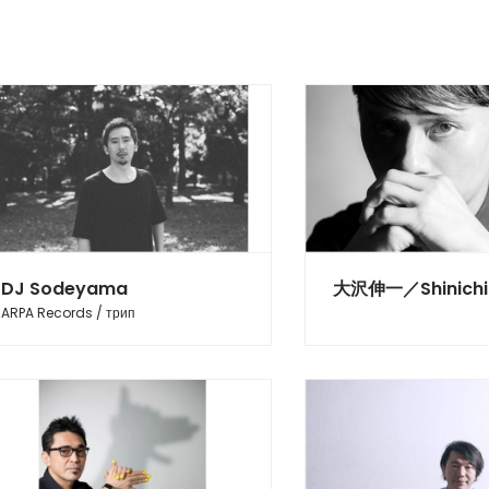
DJ Sodeyama
大沢伸一／Shinichi
ARPA Records / трип