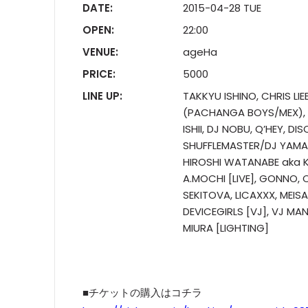
DATE:
2015-04-28 TUE
OPEN:
22:00
VENUE:
ageHa
PRICE:
5000
LINE UP:
TAKKYU ISHINO, CHRIS LI
(PACHANGA BOYS/MEX), 
ISHII, DJ NOBU, Q’HEY, 
SHUFFLEMASTER/DJ YAMA)
HIROSHI WATANABE aka K
A.MOCHI [LIVE], GONNO, C
SEKITOVA, LICAXXX, MEIS
DEVICEGIRLS [VJ], VJ MAN
MIURA [LIGHTING]
■チケットの購入はコチラ