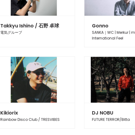
Takkyu Ishino / 石野 卓球
Gonno
電気グルーブ
SANKA｜WC | Merkur | m
International Feel
Kikiorix
DJ NOBU
Rainbow Disco Club / TRESVIBES
FUTURE TERROR/Bitta