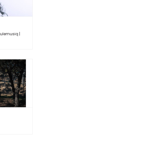
ulemusiq |