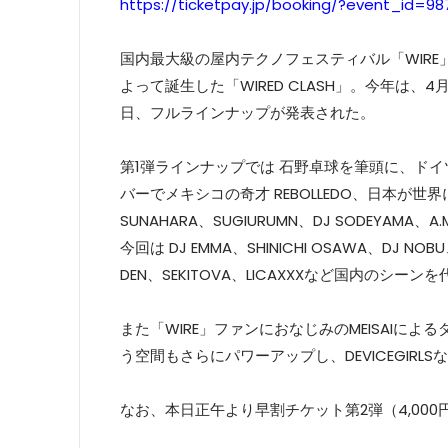
https://ticketpay.jp/booking/?event_id=98
国内最大級の屋内テクノフェスティバル「WIRE
よって誕生した「WIRED CLASH」。今年は、
日、フルラインナップが発表された。
第1弾ラインナップでは 石野卓球を筆頭に、ドイツからテ
バーでメキシコの奇才 REBOLLEDO、日本が世界に誇
SUNAHARA、SUGIURUMN、DJ SODEYAMA、
今回は DJ EMMA、SHINICHI OSAWA、DJ NOBU
DEN、SEKITOVA、LICAXXXなど国内のシ
また「WIRE」ファンにおなじみのMEISAIによる
う空間もさらにパワーアップし、DEVICEGIR
なお、本日正午より早割チケット第2弾（4,00