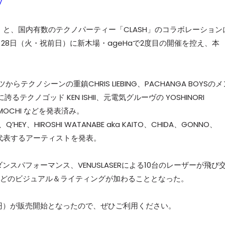
7
」と、国内有数のテクノパーティー「CLASH」のコラボレーション
4月28日（火・祝前日）に新木場・ageHaで2度目の開催を控え、本
クノシーンの重鎮CHRIS LIEBING、PACHANGA BOYSのメ
るテクノゴッド KEN ISHII、元電気グルーヴの YOSHINORI
A.MOCHI などを発表済み。
、Q’HEY、HIROSHI WATANABE aka KAITO、CHIDA、GONNO、
ーンを代表するアーティストを発表。
ダンスパフォーマンス、VENUSLASERによる10台のレーザーが飛び
LSなどのビジュアル＆ライティングが加わることとなった。
0円）が販売開始となったので、ぜひご利用ください。