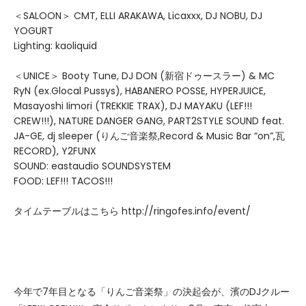
＜SALOON＞ CMT, ELLI ARAKAWA, Licaxxx, DJ NOBU, DJ
YOGURT
Lighting: kaoliquid
＜UNICE＞ Booty Tune, DJ DON (新宿ドゥースラー) & MC
RyN (ex.Glocal Pussys), HABANERO POSSE, HYPERJUICE,
Masayoshi Iimori (TREKKIE TRAX), DJ MAYAKU (LEF!!!
CREW!!!), NATURE DANGER GANG, PART2STYLE SOUND feat.
JA-GE, dj sleeper (りんご音楽祭,Record & Music Bar “on”,瓦
RECORD), Y2FUNX
SOUND: eastaudio SOUNDSYSTEM
FOOD: LEF!!! TACOS!!!
タイムテーブルはこちら http://ringofes.info/event/
今年で7年目となる「りんご音楽祭」の決起会が、濱のDJクルー