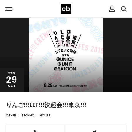
2015.08
29
SAT
りんご!!!LEF!!!決起会!!!東京!!!
OTHER
TECHNO
HOUSE