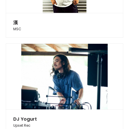
漢
MSC
DJ Yogurt
Upset Rec