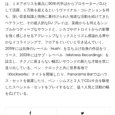
は、ミネアポリスを拠点に90年代半ばからプロモーター／DJと
して活躍。１万枚を超えるというヴァイナル・コレクションを持
ち、深い音楽知識と情熱に裏付けられた地道な活動を続けてきた
ベテランだ。その超人的なDJ プレイは、楽曲からも伺えるシン
プルかつディープなサウンドと、シカゴやデトロイトからの影響
を強く感じさせるアグレッシブなミックスとリズム感溢れる華や
かなイコライジングで、フロアをぐいぐいと引き込んでいく。
2011年には自身のレーベル〈Hush〉を立ち上げ自身の作品をリ
リース、2013年にはサブ・レーベル〈Mistress Recordings〉を
設立し、テクノに留まらない幅広いサウンドの新たな才能を世に
送り出している。ベン・クロックと共に世界各地で
〈Klockworks〉ナイトを開催したり、Panorama Barではハウ
ス・セットを披露したり、ベン・シムズと２人でCDJ６台を駆使
したスペシャル・セットをプレイするなど、益々人気と活動の幅
を広げている。