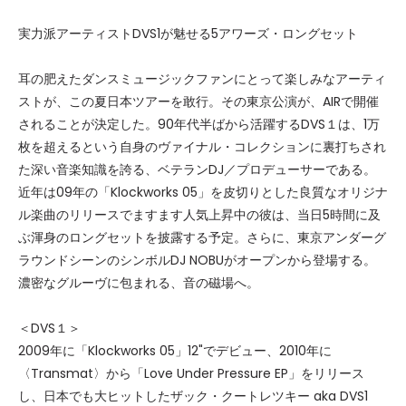
実力派アーティストDVS1が魅せる5アワーズ・ロングセット
耳の肥えたダンスミュージックファンにとって楽しみなアーティ
ストが、この夏日本ツアーを敢行。その東京公演が、AIRで開催
されることが決定した。90年代半ばから活躍するDVS１は、1万
枚を超えるという自身のヴァイナル・コレクションに裏打ちされ
た深い音楽知識を誇る、ベテランDJ／プロデューサーである。
近年は09年の「Klockworks 05」を皮切りとした良質なオリジナ
ル楽曲のリリースでますます人気上昇中の彼は、当日5時間に及
ぶ渾身のロングセットを披露する予定。さらに、東京アンダーグ
ラウンドシーンのシンボルDJ NOBUがオープンから登場する。
濃密なグルーヴに包まれる、音の磁場へ。
＜DVS１＞
2009年に「Klockworks 05」12"でデビュー、2010年に
〈Transmat〉から「Love Under Pressure EP」をリリース
し、日本でも大ヒットしたザック・クートレツキー aka DVS1