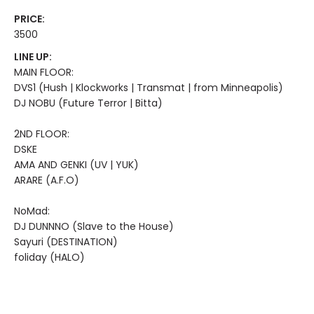
PRICE:
3500
LINE UP:
MAIN FLOOR:
DVS1 (Hush | Klockworks | Transmat | from Minneapolis)
DJ NOBU (Future Terror | Bitta)
2ND FLOOR:
DSKE
AMA AND GENKI (UV | YUK)
ARARE (A.F.O)
NoMad:
DJ DUNNNO (Slave to the House)
Sayuri (DESTINATION)
foliday (HALO)