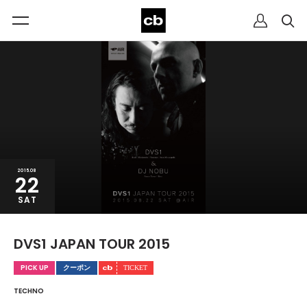
2015.08
22
SAT
DVS1 JAPAN TOUR 2015
PICK UP
クーポン
TECHNO