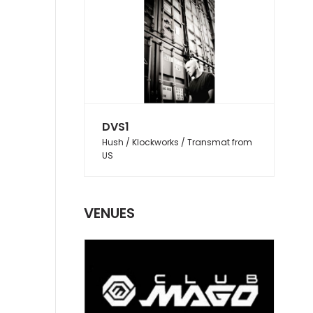
DVS1
Hush / Klockworks / Transmat from
US
VENUES