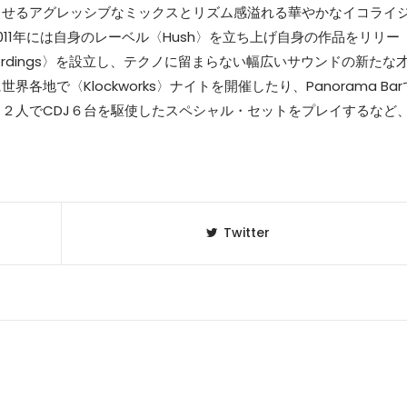
させるアグレッシブなミックスとリズム感溢れる華やかなイコライ
11年には自身のレーベル〈Hush〉を立ち上げ自身の作品をリリー
Recordings〉を設立し、テクノに留まらない幅広いサウンドの新たな
地で〈Klockworks〉ナイトを開催したり、Panorama Bar
２人でCDJ６台を駆使したスペシャル・セットをプレイするなど
Twitter