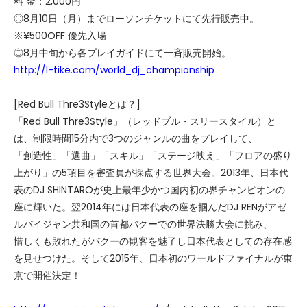
料 金：2,000円
◎8月10日（月）までローソンチケットにて先行販売中。
※¥500OFF 優先入場
◎8月中旬から各プレイガイドにて一斉販売開始。
http://l-tike.com/world_dj_championship
[Red Bull Thre3Styleとは？]
「Red Bull Thre3Style」（レッドブル・スリースタイル）と
は、制限時間15分内で3つのジャンルの曲をプレイして、
「創造性」「選曲」「スキル」「ステージ映え」「フロアの盛り
上がり」の5項目を審査員が採点する世界大会。2013年、日本代
表のDJ SHINTAROが史上最年少かつ国内初の界チャンピオンの
座に輝いた。翌2014年には日本代表の座を掴んだDJ RENがアゼ
ルバイジャン共和国の首都バクーでの世界決勝大会に挑み、
惜しくも敗れたがバクーの観客を魅了し日本代表としての存在感
を見せつけた。そして2015年、日本初のワールドファイナルが東
京で開催決定！