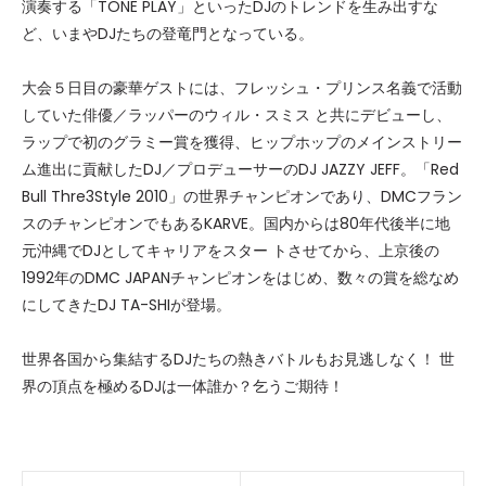
演奏する「TONE PLAY」といったDJのトレンドを生み出すな
ど、いまやDJたちの登竜門となっている。
大会５日目の豪華ゲストには、フレッシュ・プリンス名義で活動
していた俳優／ラッパーのウィル・スミス と共にデビューし、
ラップで初のグラミー賞を獲得、ヒップホップのメインストリー
ム進出に貢献したDJ／プロデューサーのDJ JAZZY JEFF。「Red
Bull Thre3Style 2010」の世界チャンピオンであり、DMCフラン
スのチャンピオンでもあるKARVE。国内からは80年代後半に地
元沖縄でDJとしてキャリアをスター トさせてから、上京後の
1992年のDMC JAPANチャンピオンをはじめ、数々の賞を総なめ
にしてきたDJ TA-SHIが登場。
世界各国から集結するDJたちの熱きバトルもお見逃しなく！ 世
界の頂点を極めるDJは一体誰か？乞うご期待！