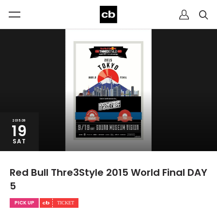
2015.09
19
SAT
Red Bull Thre3Style 2015 World Final DAY
5
PICK UP