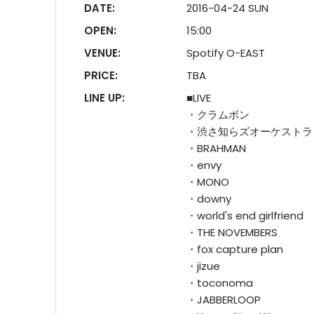
DATE:
2016-04-24 SUN
OPEN:
15:00
VENUE:
Spotify O-EAST
PRICE:
TBA
LINE UP:
■LIVE
・クラムボン
・渋さ知らズオーケストラ
・BRAHMAN
・envy
・MONO
・downy
・world's end girlfriend
・THE NOVEMBERS
・fox capture plan
・jizue
・toconoma
・JABBERLOOP