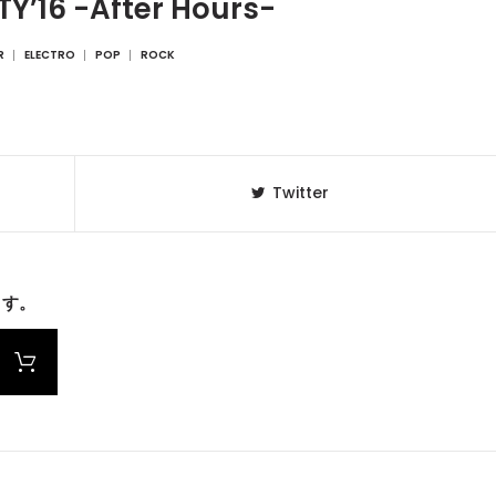
Y’16 -After Hours-
R
ELECTRO
POP
ROCK
Twitter
ます。