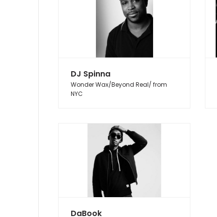
DJ Spinna
Wonder Wax/Beyond Real/ from
NYC
DaBook