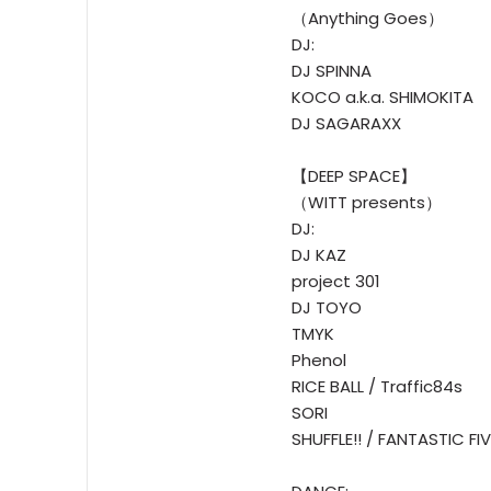
（Anything Goes）
DJ:
DJ SPINNA
KOCO a.k.a. SHIMOKITA
DJ SAGARAXX
【DEEP SPACE】
（WITT presents）
DJ:
DJ KAZ
project 301
DJ TOYO
TMYK
Phenol
RICE BALL / Traffic84s
SORI
SHUFFLE!! / FANTASTIC FIV