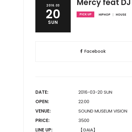
Mercy feat DJ
2016.03
20
PICK UP
HIPHOP
HOUSE
SUN
Facebook
DATE:
2016-03-20 SUN
OPEN:
22:00
VENUE:
SOUND MUSEUM VISION
PRICE:
3500
LINE UP:
【GAIA】