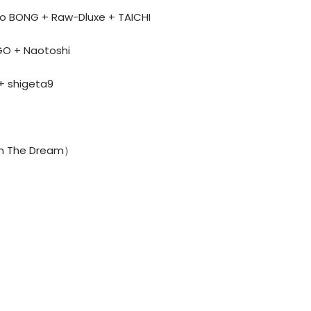
o BONG + Raw-Dluxe + TAICHI
GO + Naotoshi
+ shigeta9
em The Dream）