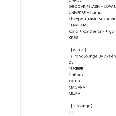
DANCE:
GROOVIN/SLASH + LOW t
UNIVERSE + humor
Shimpo + MIMURA + KEN
TERM-INAL
kana + konthefunk + go 
KREIS
【WHITE】
（Frank Lounge By Ake
DJ:
YUKIBEB
DaBook
CBTEK
MAGARA
MIURA
【D-lounge】
DJ: