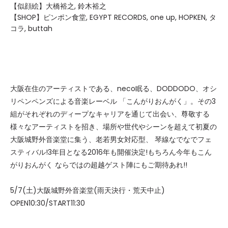
【似顔絵】大橋裕之, 鈴木裕之
【SHOP】ピンポン食堂, EGYPT RECORDS, one up, HOPKEN, タ
コラ, buttah
大阪在住のアーティストである、neco眠る、DODDODO、オシ
リペンペンズによる音楽レーベル 「こんがりおんがく」。その3
組がそれぞれのディープなキャリアを通じて出会い、尊敬する
様々なアーティストを招き、場所や世代やシーンを超えて初夏の
大阪城野外音楽堂に集う、老若男女対応型、 琴線なでなでフェ
スティバル!3年目となる2016年も開催決定!もちろん今年もこん
がりおんがく ならではの超越ゲスト陣にもご期待あれ!!
5/7(土)大阪城野外音楽堂(雨天決行・荒天中止)
OPEN10:30/START11:30