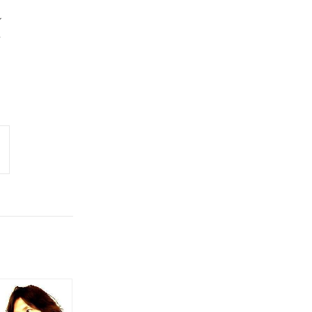
～
を
く