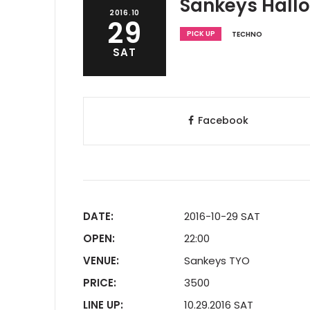
Sankeys Hall
2016.10
29
PICK UP
TECHNO
SAT
Facebook
DATE:
2016-10-29 SAT
OPEN:
22:00
VENUE:
Sankeys TYO
PRICE:
3500
LINE UP:
10.29.2016 SAT