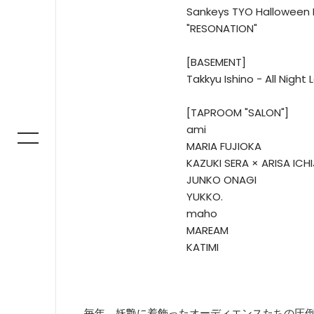
Sankeys TYO Halloween 
"RESONATION"
[BASEMENT]
Takkyu Ishino - All Night
[TAPROOM "SALON"]
ami
MARIA FUJIOKA
KAZUKI SERA × ARISA ICH
JUNKO ONAGI
YUKKO.
maho
MAREAM
KATIMI
毎年、妖艶に着飾ったオーディエンスたちの圧