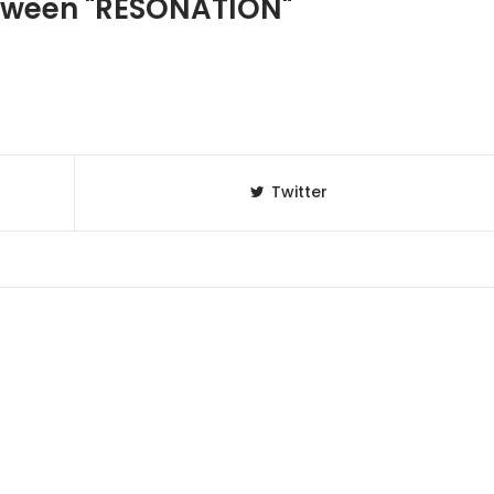
oween "RESONATION"
Twitter