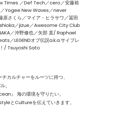
ew Times ／Def Tech／cero／安藤裕
D／Yogee New Waves／never
 大／藤原さくら／マイア・ヒラサワ／冨田
hioka／jizue／Awesome City Club
TANAKA／沖野修也／矢部 直/ Raphael
Beats／LEGENDオブ伝説a.k.a.サイプレ
suyoshi Sato
ー、ビーチカルチャーをルーツに持つ、
バル。
e Ocean』 海の環境を守りたい。
yleとCultureを伝えていきます。