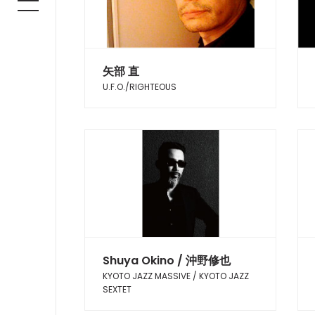
矢部 直
U.F.O./RIGHTEOUS
Shuya Okino / 沖野修也
KYOTO JAZZ MASSIVE / KYOTO JAZZ
SEXTET