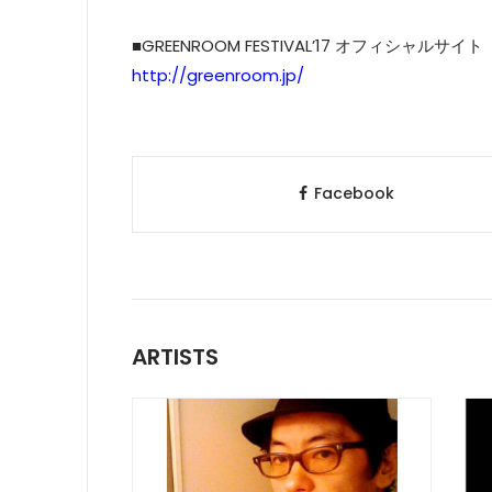
■GREENROOM FESTIVAL’17 オフィシャルサイト
http://greenroom.jp/
Facebook
ARTISTS