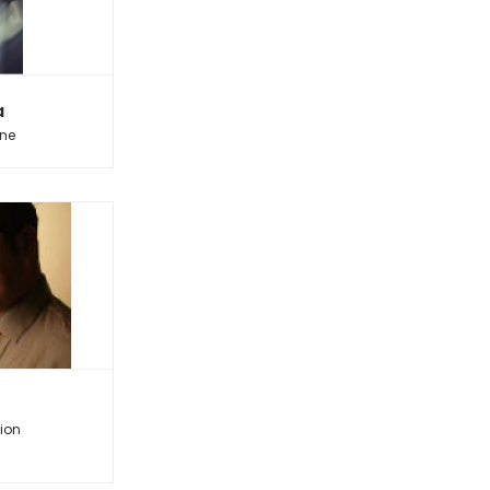
a
ine
tion