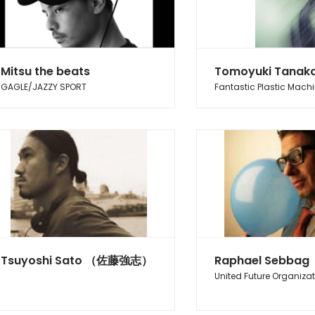
Mitsu the beats
Tomoyuki Tanak
GAGLE/JAZZY SPORT
Fantastic Plastic Mach
Tsuyoshi Sato （佐藤強志）
Raphael Sebbag
United Future Organiza