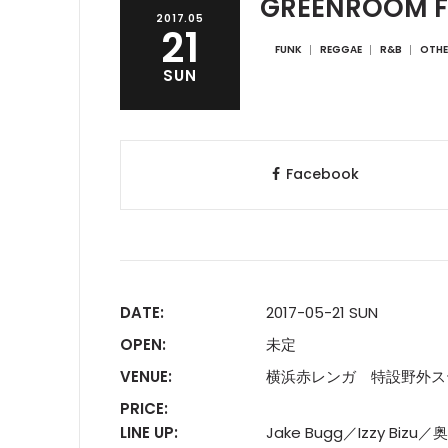
GREENROOM FE
2017.05
21
FUNK
REGGAE
R&B
OTHE
SUN
Facebook
DATE:
2017-05-21 SUN
OPEN:
未定
VENUE:
横浜赤レンガ 特設野外ス
PRICE:
LINE UP:
Jake Bugg／Izzy Biz