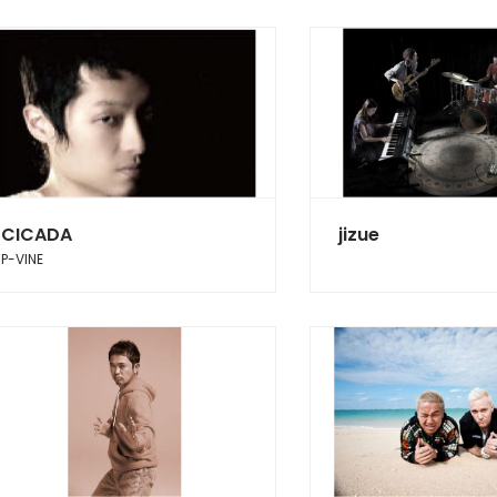
CICADA
jizue
P-VINE