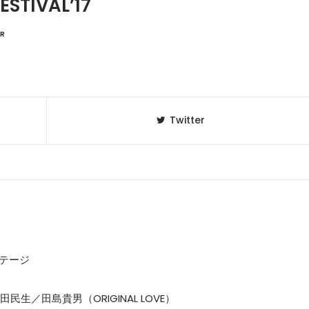
STIVAL’17
R
Twitter
テージ
u／奥田民生／田島貴男（ORIGINAL LOVE）