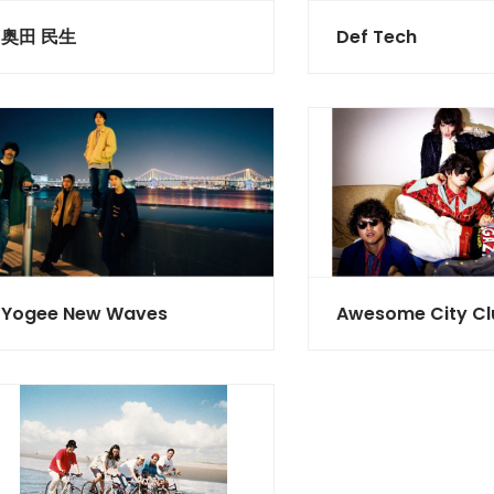
奥田 民生
Def Tech
Yogee New Waves
Awesome City Cl