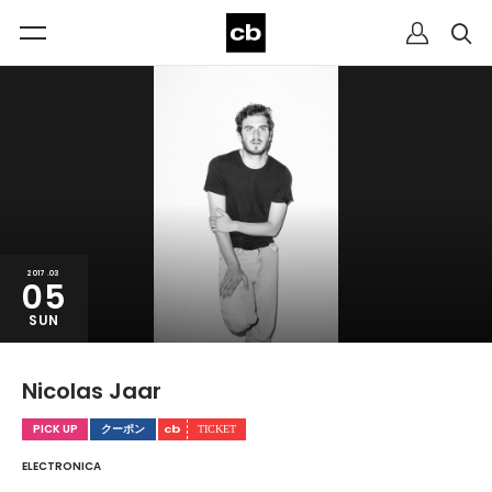
2017.03
05
SUN
Nicolas Jaar
PICK UP
クーポン
ELECTRONICA