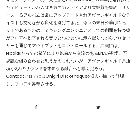
たデビューアルバムは各方面のメディアより大絶賛を集め、リリ
ースするアルバムは常にアップデートされアヴァンギャルドなテ
イストも交えながら変化を遂げてきた。今回の来日公演はDJセ
ットであるものの、ミキシングエンジニアとしての側面を持つ彼
がフロアへ投下される音ひとつひとつに気を配りながらプロセッ
サーを通じてアウトプットをコントロールする。共演には、
Nicolasたっての希望により以前から交流のあるENAが登場。不
思議な組み合わせと思うかもしれないが、アヴァンギャルド共通
項が2人のサウンドを未知なる融合へと導くだろう。
ContactフロアにはOnigiri Discothequeの3人が揃って登場
し、フロアを昇華させる。