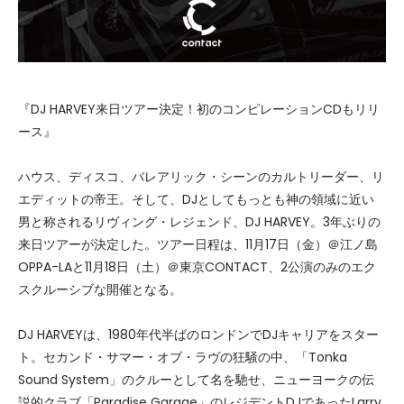
『DJ HARVEY来日ツアー決定！初のコンピレーションCDもリリ
ース』
ハウス、ディスコ、バレアリック・シーンのカルトリーダー、リ
エディットの帝王。そして、DJとしてもっとも神の領域に近い
男と称されるリヴィング・レジェンド、DJ HARVEY。3年ぶりの
来日ツアーが決定した。ツアー日程は、11月17日（金）＠江ノ島
OPPA-LAと11月18日（土）＠東京CONTACT、2公演のみのエク
スクルーシブな開催となる。
DJ HARVEYは、1980年代半ばのロンドンでDJキャリアをスター
ト。セカンド・サマー・オブ・ラヴの狂騒の中、「Tonka
Sound System」のクルーとして名を馳せ、ニューヨークの伝
説的クラブ「Paradise Garage」のレジデントDJであったLarry