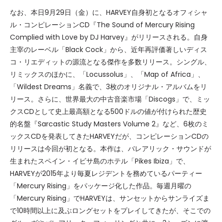
なお、本日9月29日（金）に、HARVEY自身初となるオフィシャ
ル・コンピレーションCD『The Sound of Mercury Rising
Complied with Love by DJ Harvey』がリリースされる。自身
主宰のレーベル「Black Cock」から、近年再評価著しいディス
コ・リエディットの源流となる傑作を多数リリース。シングル、
リミックスのほかに、「Locussolus」、「Map of Africa」、
「Wildest Dreams」名義で、3枚のオリジナル・アルバムをリ
リース。さらに、世界最大の中古音楽市場「Discogs」で、ミッ
クスCDとして史上最高額となる500ドルの値が付けられた歴史
的名盤『Sarcastic Study Masters Volume 2』など、6枚のミ
ックスCDを発表してきたHARVEYだが、コンピレーションCDの
リリースは今回が初となる。本作は、バレアリック・サウンドが
生まれたスペイン・イビサ島のホテル「Pikes Ibiza」で、
HARVEYが2015年より毎夏レジデントを務めているパーティー
「Mercury Rising」をパッケージ化した作品。毎週月曜の
「Mercury Rising」でHARVEYは、サンセットからサンライズま
で10時間以上に及ぶロングセットをプレイしてきたが、そこでの