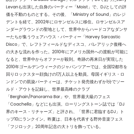
Levanも出演した自身のパーティー「Moist」で、DJとしての評
価を不動のものとする。その後、「Ministry of Sound」のレジ
デントを経て、2002年にロサンゼルスに移住。ロサンゼルスア
ンダーグラウンドの聖地として、世界中からハードコアなダンサ
ーたちが集うウェアハウス・パーティー「Harvey Sarcastic
Disco」で、レフトフィールドなディスコ、バレアリック復権へ
の大きな流れを作った。2010年にアメリカ国外への渡航が可能に
なると、世界中からオファーが殺到。奇跡の再来日が実現した
2010年ゴールデンウィークのジャパンツアーでは、全国12都市を
回りロックスター顔負けの1万人以上を動員。母国イギリス・ロ
ンドンでの凱旋パーティーは、チケット発売後わずか1分でソー
ルド・アウトを記録し、世界最高峰のクラブ
「Berghain/Panorama Bar」や、世界最大級のフェス
「Coachella」などにも出演。ローリングストーン誌では「DJ
界のキース・リチャーズ」と評され、「世界に君臨するDJ」ト
ップ10にランクイン。昨夏は、日本を代表する野外音楽フェス
「フジロック」20周年記念の大トリを飾っている。