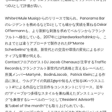
つDJとして評価が高い。
WhiteやMule Musiqからのリリースで知られ、Panorama Bar
のレジデントを務めるなどDJとしても確かな実績を重ねるOskar
Offermannも、より新鮮な刺激を求めてベルリンからフランク
フルトへ移住している。2017年にはHardworksoftdrinkから、こ
れまでとは違うアプローチで製作されたEP“Monte
Scherbelino”を発表。新世代との交流や環境の変化によるポジ
ティブな影響が伺える。
ContactフロアのゲストDJ Jacob Chenauxが主宰するTraffic
Recordsもフランクフルト新世代の代表格と言えるレーベルだ。
所属メンバーMartyné、Bodin&Jacob、Patrick Kleinによる作
品に加え、ウルグアイの気鋭Z@pや知る人ぞ知るUKハウスユニ
ットA²による作品など注目作をコンスタントにリリース。近年
の“ディープかつ多様なスタイルを兼ね備えたダンスミュージッ
ク”を象徴するレーベルの一つとしてResident Advisor特
集”Label of the month”でも取り上げられている。