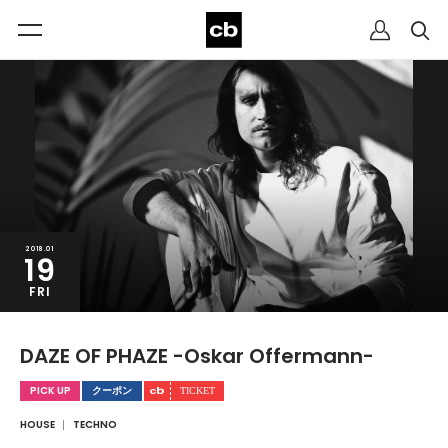
2018.01
19
FRI
DAZE OF PHAZE -Oskar Offermann-
PICK UP
クーポン
HOUSE
TECHNO