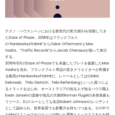
テクノ・ハウスシーンにおける新世代の実力派DJを招致してき
たDaze of Phaze。2018年はフランクフルト
の“Hardworksoftdrink”からOskar OffermannとMax
Vaahs。“Traffic Records”からJacob Chenauxが揃って来日
する。
2016年9月のDaze of Phazeでも卓越したプレイを披露したMax
Vaahsを含め、フランクフルト周辺の若きクリエイターが所属す
る集団がHardworksoftdrinkだ。レーベルとしてはCédric
Dekowski、Thilo Dietrich、Felix Reifenbergといった面々によ
るトラックをはじめ、オーストラリアの知る人ぞ知るハウス職人
Ewan Jansenの楽曲や地元の大御所Roman Flugelの未発表曲も
リリース。DJクルーとしても名店Robert Johnsonのレジデント
として認められ、世界各国でも影響力を持ちつつある。その中で
もMaxはユニークかつエッジの効いた選曲とミックススキルを持