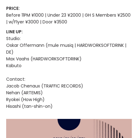
PRICE:
Before 11PM ¥1000 | Under 23 ¥2000 | GH S Members ¥2500
| w/Flyer ¥3000 | Door ¥3500
LINE UP:
Studio:
Oskar Offermann (mule musiq | HARDWORKSOFTDRINK |
DE)
Max Vaahs (HARDWORKSOFTDRINK)
Kabuto
Contact:
Jacob Chenaux (TRAFFIC RECORDS)
Nehan (ARTEMIS)
Ryokei (How High)
Hisashi (tan-shin-on)