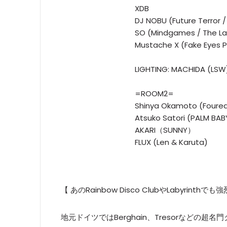
XDB
DJ NOBU (Future Terror /
SO (Mindgames / The La
Mustache X (Fake Eyes 
LIGHTING: MACHIDA (LSW
=ROOM2=
Shinya Okamoto (Fourea
Atsuko Satori (PALM BAB
AKARI（SUNNY）
FLUX (Len & Karuta)
【 あのRainbow Disco ClubやLabyrint
地元ドイツではBerghain、Tresorなどの超名門