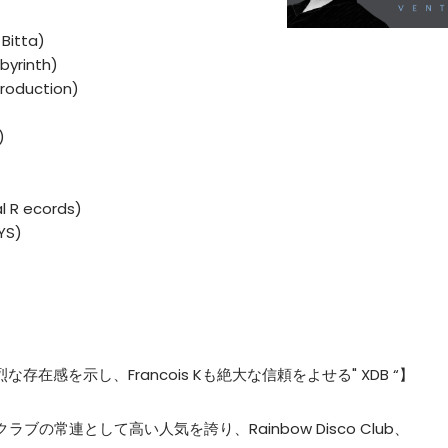
 Bitta)
byrinth)
Production)
)
l R ecords)
YS)
hでも強烈な存在感を示し、Francois Kも絶大な信頼をよせる" XDB “】
クラブの常連として高い人気を誇り、Rainbow Disco Club、