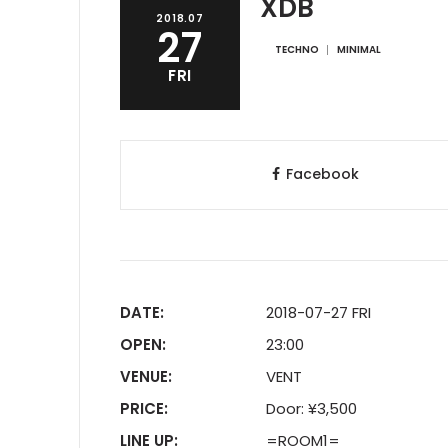
XDB
2018.07
27
TECHNO
MINIMAL
FRI
Facebook
DATE:
2018-07-27 FRI
OPEN:
23:00
VENUE:
VENT
PRICE:
Door: ¥3,500
LINE UP:
=ROOM1=