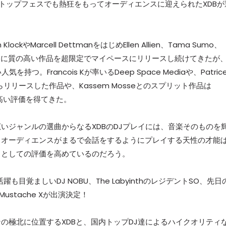
界的知名度のトップフェスでも熱狂をもってオーディエンスに迎えられたXDBが
ockやMarcell DettmanをはじめEllen Allien、Tama Sumo、
て、非常に質の高い作品を超限定でマイペースにリリースし続けてきたが
。Francois Kが率いるDeep Space Mediaや、Patric
ーベルからリリースした作品や、Kassem Mosseとのスプリット作品は
常に高い評価を得てきた。
いジャンルの選曲からなるXDBのDJプレイには、音楽そのものを
とオーディエンスがまるで会話をするようにプレイする天性の才能
トとしての評価を高めているのだろう。
活躍も目覚ましいDJ NOBU、The LabyinthのレジデントSO、先日
ustache Xが出演決定！
の極北に位置するXDBと、国内トップDJ達によるハイクオリティ