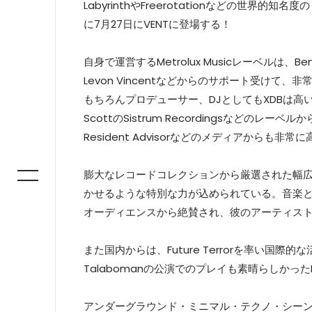
LabyrinthやFreerotationなどの世
に7月27日にVENTに登場する！
自身で運営するMetrolux Musicレーベルは、Ben Kl
Levon Vincentなどからのサポート受け
もちろんプロデューサー、DJとしてもXDBは高い人気を持つ
ScottのSistrum Recordingsなどのレ
Resident Advisorなどのメディアからも非
膨大なレコードコレクションから厳選された幅広
かせるような特別な力が込められている。音楽
オーディエンスから絶賛され、彼のアーティス
また国内からは、Future Terrorを率い国際的な
Talabomanの公演でのプレイも素晴らしかったM
アンダーグラウンド・ミニマル・テクノ・シーン