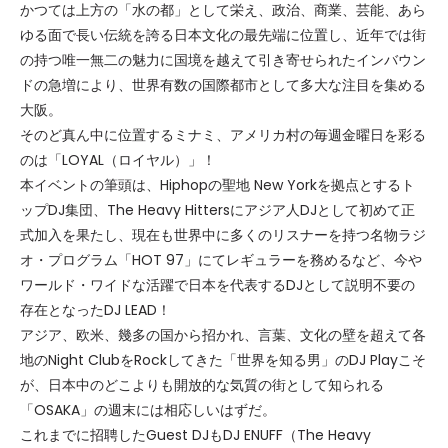
かつては上方の「水の都」として栄え、政治、商業、芸能、あら
ゆる面で長い伝統を誇る日本文化の最先端に位置し、近年では街
の持つ唯一無二の魅力に国境を越えて引き寄せられたインバウン
ドの急増により、世界有数の国際都市として多大な注目を集める
大阪。
そのど真ん中に位置するミナミ、アメリカ村の毎週金曜日を彩る
のは「LOYAL（ロイヤル）」！
本イベントの筆頭は、Hiphopの聖地 New Yorkを拠点とするト
ップDJ集団、The Heavy Hittersにアジア人DJとして初めて正
式加入を果たし、現在も世界中に多くのリスナーを持つ名物ラジ
オ・プログラム「HOT 97」にてレギュラーを務めるなど、今や
ワールド・ワイドな活躍で日本を代表するDJとして説明不要の
存在となったDJ LEAD！
アジア、欧米、幾多の国から招かれ、言葉、文化の壁を超えて各
地のNight ClubをRockしてきた「世界を知る男」のDJ Playこそ
が、日本中のどこよりも開放的な気質の街として知られる
「OSAKA」の週末には相応しいはずだ。
これまでに招聘したGuest DJもDJ ENUFF（The Heavy