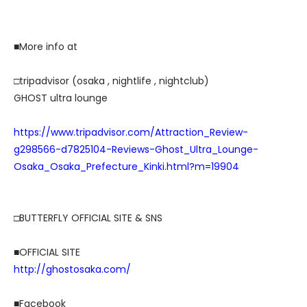
■More info at
□tripadvisor (osaka , nightlife , nightclub)
GHOST ultra lounge
https://www.tripadvisor.com/Attraction_Review-
g298566-d7825104-Reviews-Ghost_Ultra_Lounge-
Osaka_Osaka_Prefecture_Kinki.html?m=19904
□BUTTERFLY OFFICIAL SITE & SNS
■OFFICIAL SITE
http://ghostosaka.com/
■Facebook