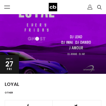
2018.07
27
FRI
LOYAL
OTHER