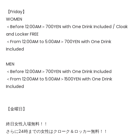
【Friday】
WOMEN
＜Before 12:00AM＞700YEN with One Drink Included / Cloak
and Locker FREE
＜From 12:00AM to 5:00AM＞700YEN with One Drink
Included
MEN
＜Before 12:00AM＞700YEN with One Drink Included
＜From 12:00AM to 5:00AM＞1500YEN with One Drink
Included
【金曜日】
終日女性入場無料！！
さらに24時までの女性はクローク＆ロッカー無料！！