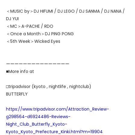
＜MUSIC by＞DJ HIFUMI / DJ LEGO / DJ SANMA / DJ NANA /
DJ YUI
＜MC＞A-PACHE / RDO
＜Once a Month＞DJ PING PONG
＜5th Week＞Wicked Eyes
ーーーーーーーーーーーーーーー
■More info at
□tripadvisor (kyoto , nightlife , nightclub)
BUTTERFLY
https://www.tripadvisor.com/Attraction_Review-
g298564-d6924486-Reviews-
Night_Club_Butterfly_Kyoto-
Kyoto_Kyoto_Prefecture_Kinki.html?m=19904