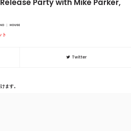
Release Party with Mike Parker,
HNO
HOUSE
ット
Twitter
頂けます。