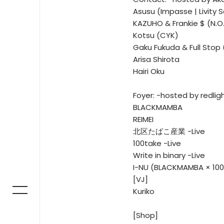
Asusu (Impasse | Livity 
KAZUHO & Frankie $ (N.O.
Kotsu (CYK)
Gaku Fukuda & Full Stop 
Arisa Shirota
Hairi Oku
Foyer: -hosted by redlig
BLACKMAMBA
REIMEI
北区たばこ産業 -Live
100take -Live
Write in binary -Live
I-NU (BLACKMAMBA × 100
[VJ]
Kuriko
[Shop]