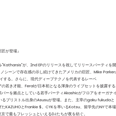
の巨匠が登場』
ベル"Katharsis"が、2nd EPのリリースを祝してリリースパーティを
ーンで存在感の示し続けてきたアメリカの巨匠、Mike Parker
レイする。さらに、現代ディープテクノを代表するレーベ
リアの若き才能、Feralが日本初となる渾身のライブセットを披露する
頭バーを拠点としている若手パーティAkashicがフロアをオーガナ
ているブリストル出身のAsusuが登場。また、主宰のgaku fukudaと
げたKAZUHOとFrankie $。CYKを率いるKotsu、留学先のNYで本場
た、今東京で最もフレッシュといえるDJたちが夜を紡ぐ。