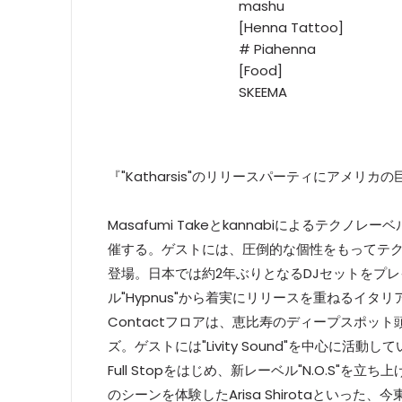
mashu
[Henna Tattoo]
# Piahenna
[Food]
SKEEMA
『"Katharsis"のリリースパーティにアメリカ
Masafumi Takeとkannabiによるテクノレー
催する。ゲストには、圧倒的な個性をもってテクノシ
登場。日本では約2年ぶりとなるDJセットをプ
ル"Hypnus"から着実にリリースを重ねるイタ
Contactフロアは、恵比寿のディープスポット
ズ。ゲストには"Livity Sound"を中心に活動し
Full Stopをはじめ、新レーベル"N.O.S"を立ち上
のシーンを体験したArisa Shirotaといっ