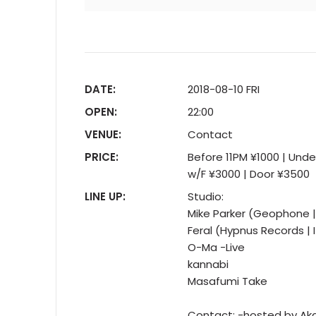
DATE:
2018-08-10 FRI
OPEN:
22:00
VENUE:
Contact
PRICE:
Before 11PM ¥1000 | Und
w/F ¥3000 | Door ¥3500
LINE UP:
Studio:
Mike Parker (Geophone | 
Feral (Hypnus Records | I
O-Ma -Live
kannabi
Masafumi Take
Contact: -hosted by Ak