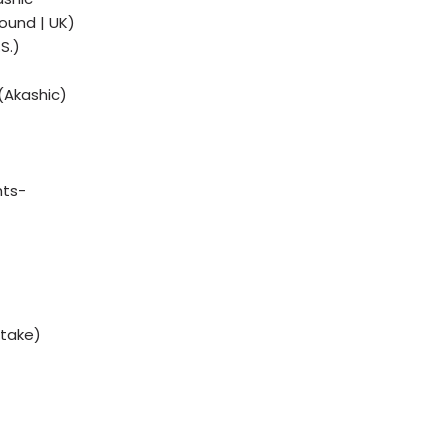
Sound | UK)
S.)
(Akashic)
hts-
take)