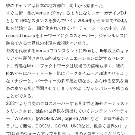
彼のキャリアは日本の地方都市、岡山から始まった。
すぐに街一番のVenueでPlayするようになり、オーガナイズDJ
として明確なスタンスを歩んでいく。2008年から東京でのDJ活
動を開始する。 細分化されてゆくパーティーシーンの中で、All
around houseをキーワードにクロスオーバー、ジャンルレスに
融合できる世界観の体現を虎視眈々と狙う。
都内を代表するVenueでコンスタントにPlayし、15年以上のキャ
リアから裏付けされる的確なシチュエーションに対するセレク
ト、秀逸なMix, エフェクトワークは現場での信頼も厚く、彼の
Playからはパーティーを一気にピークタイムへと加速させるよう
なエナジーと、パーティーの多幸感と切なさ、あらゆる空気を自
身の奏でる音と同調させてしまうかのようなシンパシーを感じる
ことができる。
2013年より自身のクロスオーバーする音楽性と海外アーティスト
をリンクさせ、独自の世界観を演出していくレジデントパーティ
ー「WEAVES」をWOMB, AIR , ageHa ,VENTなど、東京の著名ク
ラブにて開催。DOSEM、COYU、UNERなど、数多く世界のトッ
プDJ達のウォームアップを担当し、彼のメロディックなサウン