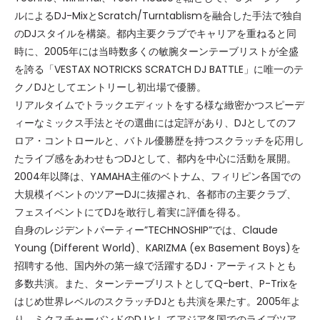
ルによるDJ-MixとScratch/Turntablismを融合した手法で独自
のDJスタイルを構築。都内主要クラブでキャリアを重ねると同
時に、2005年には当時数多くの敏腕ターンテーブリストが全盛
を誇る「VESTAX NOTRICKS SCRATCH DJ BATTLE」に唯一のテ
クノDJとしてエントリーし初出場で優勝。
リアルタイムでトラックエディットをする様な緻密かつスピーデ
ィーなミックス手法とその選曲には定評があり、DJとしてのフ
ロア・コントロールと、バトル優勝歴を持つスクラッチを応用し
たライブ感をあわせもつDJとして、都内を中心に活動を展開。
2004年以降は、YAMAHA主催のベトナム、フィリピン各国での
大規模イベントのツアーDJに抜擢され、各都市の主要クラブ、
フェスイベントにてDJを敢行し着実に評価を得る。
自身のレジデントパーティー”TECHNOSHIP”では、Claude
Young (Different World)、KARIZMA (ex Basement Boys)を
招聘する他、国内外の第一線で活躍するDJ・アーティストとも
多数共演。また、ターンテーブリストとしてQ-bert、P-Trixを
はじめ世界レベルのスクラッチDJとも共演を果たす。2005年よ
り、ミクスチャーバンドのDJとしてアジア各国でのライブツア