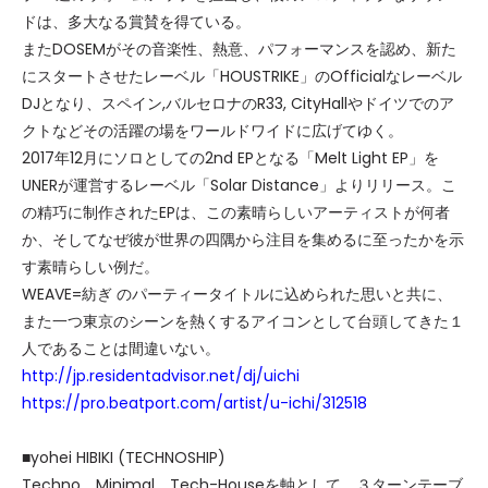
ドは、多大なる賞賛を得ている。
またDOSEMがその音楽性、熱意、パフォーマンスを認め、新た
にスタートさせたレーベル「HOUSTRIKE」のOfficialなレーベル
DJとなり、スペイン,バルセロナのR33, CityHallやドイツでのア
クトなどその活躍の場をワールドワイドに広げてゆく。
2017年12月にソロとしての2nd EPとなる「Melt Light EP」を
UNERが運営するレーベル「Solar Distance」よりリリース。こ
の精巧に制作されたEPは、この素晴らしいアーティストが何者
か、そしてなぜ彼が世界の四隅から注目を集めるに至ったかを示
す素晴らしい例だ。
WEAVE=紡ぎ のパーティータイトルに込められた思いと共に、
また一つ東京のシーンを熱くするアイコンとして台頭してきた１
人であることは間違いない。
http://jp.residentadvisor.net/dj/uichi
https://pro.beatport.com/artist/u-ichi/312518
■yohei HIBIKI (TECHNOSHIP)
Techno、Minimal、Tech-Houseを軸として、３ターンテーブ