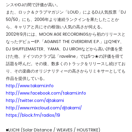
ンスやDJの間で評価が高い。
また、ロック＆クラブマガジン「LOUD」によるDJ人気投票「DJ
50/50」にも、2006年より連続ランクインを果たしたことか
ら、キャリアと共にその根強い人気の高さが伺える。
2002年9月には、MOON AGE RECORDINGSから初のリリースと
なったデビューEP.「AGAINST THE OVERDRIVE E.P.」はQ’HEY、
DJ SHUFFLEMASTER、YAMA、DJ UIROHなどから高い評価を受
けた他、ドイツのクラブ誌「raveline」では5つ★の評価を得て
話題を呼んだ。その後、数多くのトラックをリリースし続けてお
り、その楽曲のオリジナリティーの高さからリミキサーとしても
作品を提供している。
http://www.takami.info
http://www.facebook.com/takami.info
http://twitter.com/djtakami
http://www.mixcloud.com/djtakami/
https://block.fm/radios/19
■U:ICHI (Solar Distance / WEAVES / HOUSTRIKE)