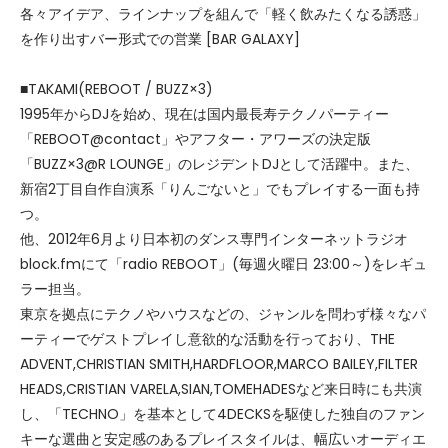
各々アイデア、ラインナップを組んで「軽く飲みたくなる誘惑」
を作り出すバー形式での営業 [BAR GALAXY]
■TAKAMI(REBOOT / BUZZ×3)
1995年からDJを始め、現在は国内最長寿テクノパーティー
「REBOOT@contact」やアフター・アワーズの決定版
「BUZZ×3@R LOUNGE」のレジデントDJとして活躍中。また、
新宿2丁目自作自演系「りんごないと」でもプレイする一面も持
つ。
他、2012年6月より日本初のダンス専門インターネットラジオ
block.fmにて「radio REBOOT」(毎週火曜日 23:00～)をレギュ
ラー担当。
東京を拠点にテクノやハウスなどの、ジャンルを問わず様々なパ
ーティーでゲストプレイし意欲的な活動を行っており、THE
ADVENT,CHRISTIAN SMITH,HARDFLOOR,MARCO BAILEY,FILTER
HEADS,CRISTIAN VARELA,SIAN,TOMEHADESなど来日時にも共演
し、「TECHNO」を基本として4DECKSを駆使した独自のファン
キーな選曲と安定感のあるプレイスタイルは、幅広いオーディエ