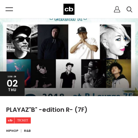
2018.08
02
THU
PLAYAZ"B" -edition R- (7F)
HIPHOP
R&B