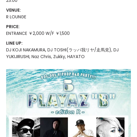
23:00
VENUE:
R LOUNGE
PRICE:
ENTRANCE ￥2,000 W/F ￥1,500
LINE UP:
DJ KOJI NAKAMURA, DJ TOSHI(ラッパ我リヤ/走馬党), DJ
YUKIJIRUSHI, Naz Chris, Zukky, HAYATO