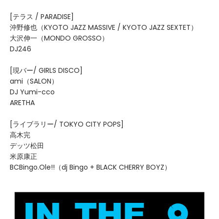
[テラス / PARADISE]
沖野修也（KYOTO JAZZ MASSIVE / KYOTO JAZZ SEXTET）
大沢伸一（MONDO GROSSO）
DJ246
[現バー/ GIRLS DISCO]
ami（SALON）
DJ Yumi-cco
ARETHA
[ライブラリー/ TOKYO CITY POPS]
高木完
デッツ松田
米原康正
BCBingo.Ole!!（dj Bingo + BLACK CHERRY BOYZ）