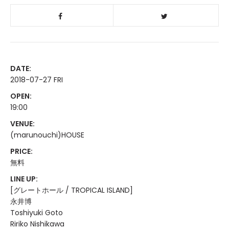
DATE:
2018-07-27 FRI
OPEN:
19:00
VENUE:
(marunouchi)HOUSE
PRICE:
無料
LINE UP:
[グレートホール / TROPICAL ISLAND]
永井博
Toshiyuki Goto
Ririko Nishikawa