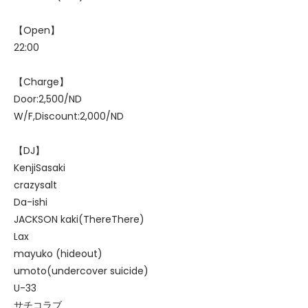
【Open】
22:00
【Charge】
Door:2,500/ND
W/F,Discount:2,000/ND
【DJ】
KenjiSasaki
crazysalt
Da-ishi
JACKSON kaki(ThereThere)
Lax
mayuko (hideout)
umoto(undercover suicide)
U-33
サチコラブ