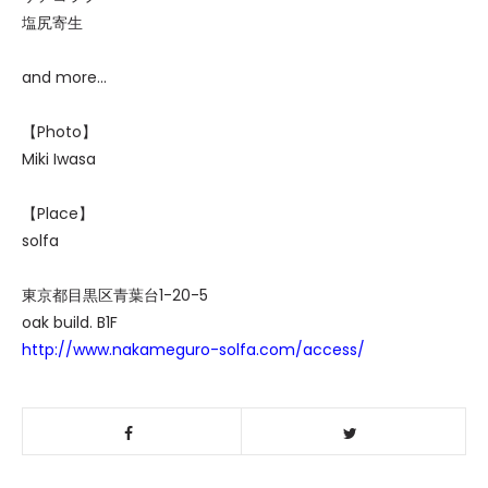
塩尻寄生
and more...
【Photo】
Miki Iwasa
【Place】
solfa
東京都目黒区青葉台1-20-5
oak build. B1F
http://www.nakameguro-solfa.com/access/