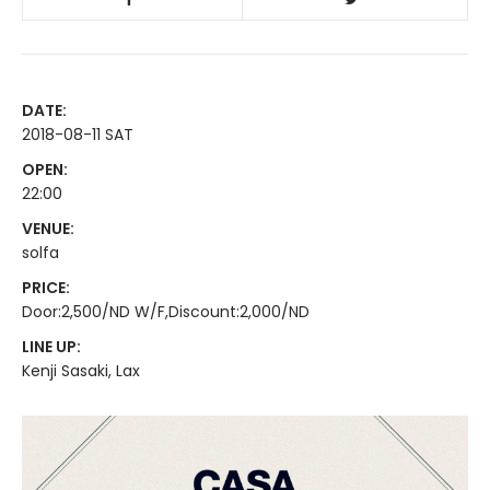
DATE:
2018-08-11 SAT
OPEN:
22:00
VENUE:
solfa
PRICE:
Door:2,500/ND W/F,Discount:2,000/ND
LINE UP:
Kenji Sasaki, Lax