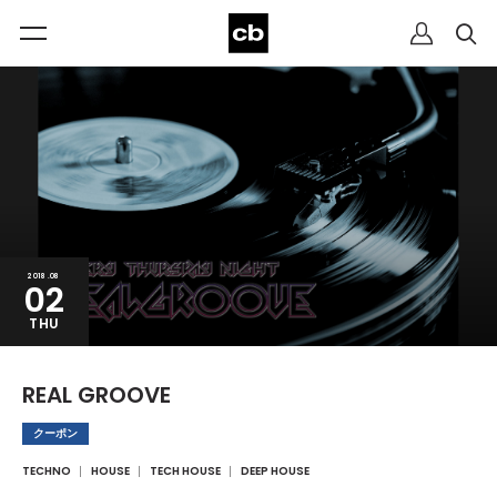
2018.08
02
THU
REAL GROOVE
クーポン
TECHNO
HOUSE
TECH HOUSE
DEEP HOUSE