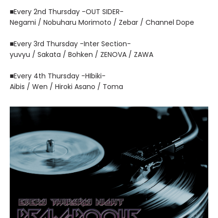
■Every 2nd Thursday -OUT SIDER-
Negami / Nobuharu Morimoto / Zebar / Channel Dope
■Every 3rd Thursday -Inter Section-
yuvyu / Sakata / Bohken / ZENOVA / ZAWA
■Every 4th Thursday -HIbiki-
Aibis / Wen / Hiroki Asano / Toma