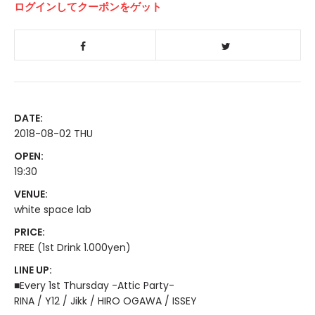
ログインしてクーポンをゲット
DATE:
2018-08-02 THU
OPEN:
19:30
VENUE:
white space lab
PRICE:
FREE (1st Drink 1.000yen)
LINE UP:
■Every 1st Thursday -Attic Party-
RINA / Y12 / Jikk / HIRO OGAWA / ISSEY